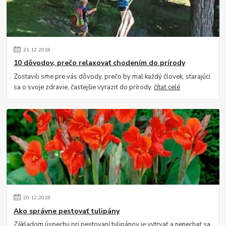
21
.
12
.
2018
10 dôvodov, prečo relaxovať chodením do prírody
Zostavili sme pre vás dôvody, prečo by mal každý človek, starajúci
sa o svoje zdravie, častejšie vyraziť do prírody.
čítať celé
20
.
12
.
2018
Ako správne pestovať tulipány
Základom úspechu pri pestovaní tulipánov je vytrvať a nenechať sa