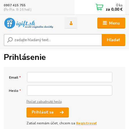
0
ks
0907 415 755
za
0,00 €
(Po-Pia, 8-16 hod.)
Menu
Hľadať
Prihlásenie
Email
*
Heslo
*
Poslať zabudnuté heslo
Prihlásiť sa
Zatiaľ nemám účet, chcem sa
Registrovať