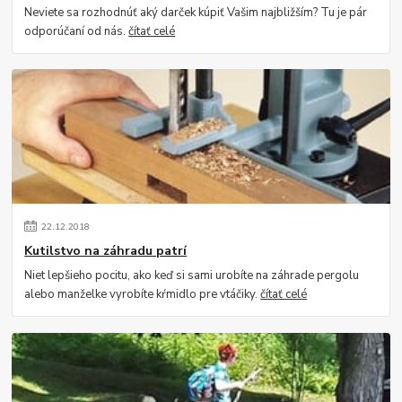
Neviete sa rozhodnúť aký darček kúpiť Vašim najbližším? Tu je pár
odporúčaní od nás.
čítať celé
22
.
12
.
2018
Kutilstvo na záhradu patrí
Niet lepšieho pocitu, ako keď si sami urobíte na záhrade pergolu
alebo manželke vyrobíte kŕmidlo pre vtáčiky.
čítať celé