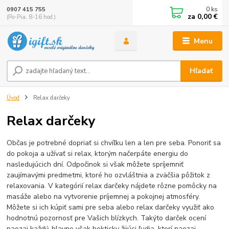
0
ks
0907 415 755
za
0,00 €
(Po-Pia, 8-16 hod.)
Menu
Hľadať
Úvod
Relax darčeky
Relax darčeky
Občas je potrebné dopriať si chvíľku len a len pre seba. Ponoriť sa
do pokoja a užívať si relax, ktorým načerpáte energiu do
nasledujúcich dní. Odpočinok si však môžete spríjemniť
zaujímavými predmetmi, ktoré ho ozvláštnia a zväčšia pôžitok z
relaxovania. V kategórií relax darčeky nájdete rôzne pomôcky na
masáže alebo na vytvorenie príjemnej a pokojnej atmosféry.
Môžete si ich kúpiť sami pre seba alebo relax darčeky využiť ako
hodnotnú pozornosť pre Vašich blízkych. Takýto darček ocení
naozaj každý, hlavne však hekticky žijúci ľudia, ktorí naozaj