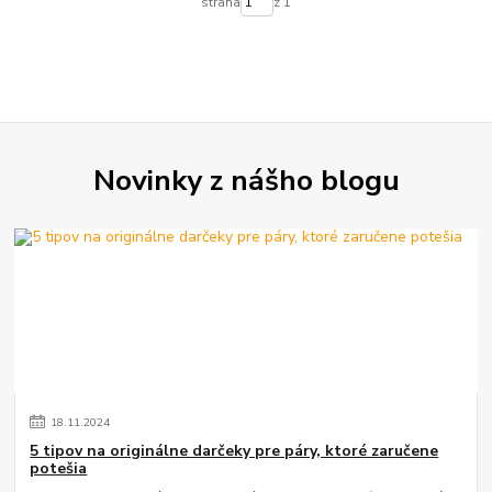
strana
z 1
Novinky z nášho blogu
18
.
11
.
2024
5 tipov na originálne darčeky pre páry, ktoré zaručene
potešia