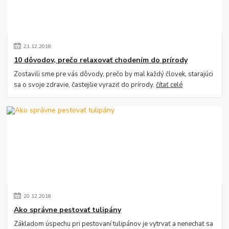
21
.
12
.
2018
10 dôvodov, prečo relaxovať chodením do prírody
Zostavili sme pre vás dôvody, prečo by mal každý človek, starajúci
sa o svoje zdravie, častejšie vyraziť do prírody.
čítať celé
20
.
12
.
2018
Ako správne pestovať tulipány
Základom úspechu pri pestovaní tulipánov je vytrvať a nenechať sa