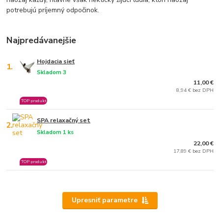
potrebujú príjemný odpočinok.
Najpredávanejšie
Hojdacia sieť
1.
Skladom 3
11,00 €
8,94 € bez DPH
TOP produkt
SPA relaxačný set
2.
Skladom 1 ks
22,00 €
17,89 € bez DPH
TOP produkt
Upresniť parametre