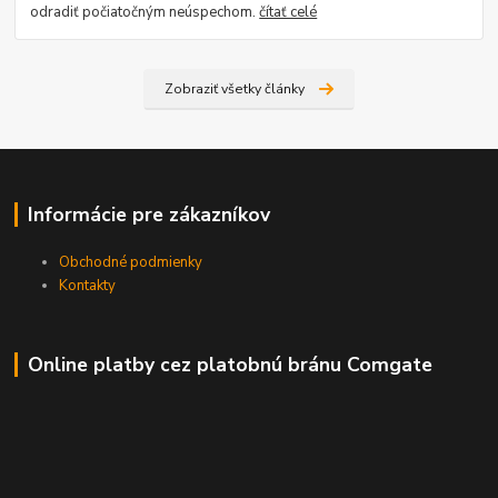
odradiť počiatočným neúspechom.
čítať celé
Zobraziť všetky články
Informácie pre zákazníkov
Obchodné podmienky
Kontakty
Online platby cez platobnú bránu Comgate