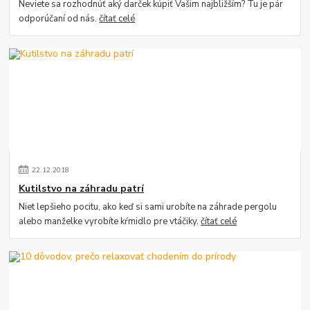
Neviete sa rozhodnúť aký darček kúpiť Vašim najbližším? Tu je pár
odporúčaní od nás.
čítať celé
22
.
12
.
2018
Kutilstvo na záhradu patrí
Niet lepšieho pocitu, ako keď si sami urobíte na záhrade pergolu
alebo manželke vyrobíte kŕmidlo pre vtáčiky.
čítať celé