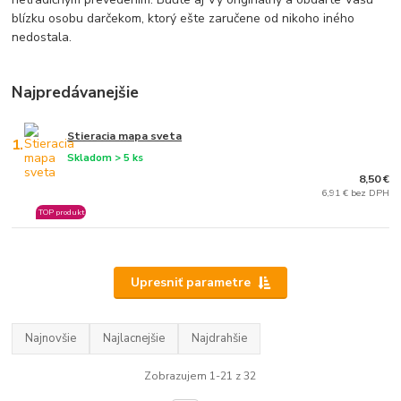
blízku osobu darčekom, ktorý ešte zaručene od nikoho iného
nedostala.
Najpredávanejšie
Stieracia mapa sveta
1.
Skladom > 5 ks
8,50 €
6,91 € bez DPH
TOP produkt
Upresniť parametre
Najnovšie
Najlacnejšie
Najdrahšie
Zobrazujem 1-21 z 32