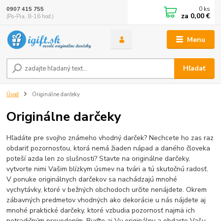
0
ks
0907 415 755
za
0,00 €
(Po-Pia, 8-16 hod.)
Menu
Hľadať
Úvod
Originálne darčeky
Originálne darčeky
Hľadáte pre svojho známeho vhodný darček? Nechcete ho zas raz
obdariť pozornosťou, ktorá nemá žiaden nápad a daného človeka
poteší azda len zo slušnosti? Stavte na originálne darčeky,
vytvorte nimi Vašim blízkym úsmev na tvári a tú skutočnú radosť.
V ponuke originálnych darčekov sa nachádzajú mnohé
vychytávky, ktoré v bežných obchodoch určite nenájdete. Okrem
zábavných predmetov vhodných ako dekorácie u nás nájdete aj
mnohé praktické darčeky, ktoré vzbudia pozornosť najmä ich
netradičným prevedením. Buďte aj Vy originálny a obdarte Vašu