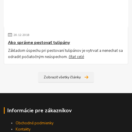
20
.
12
.
2018
Ako správne pestovať tulipány
Základom úspechu pri pestovaní tulipánov je vytrvať a nenechať sa
odradiť počiatočným neúspechom.
čítať celé
Zobraziť všetky články
Informácie pre zákazníkov
Obchodné podmienky
Kontakty