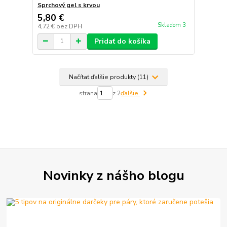
Sprchový gel s krvou
5,80 €
Skladom 3
4,72 €
bez DPH
Pridať do košíka
Načítať ďalšie produkty (11)
strana
z 2
ďalšie
Novinky z nášho blogu