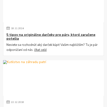
18
.
11
.
2024
5 tipov na originálne darčeky pre páry, ktoré zaručene
potešia
Neviete sa rozhodnúť aký darček kúpiť Vašim najbližším? Tu je pár
odporúčaní od nás.
čítať celé
22
.
12
.
2018