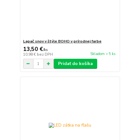
Lapač snov v štýle BOHO v prírodnej farbe
13,50 €
/
ks
Skladom > 5 ks
10,98 €
bez DPH
Pridať do košíka