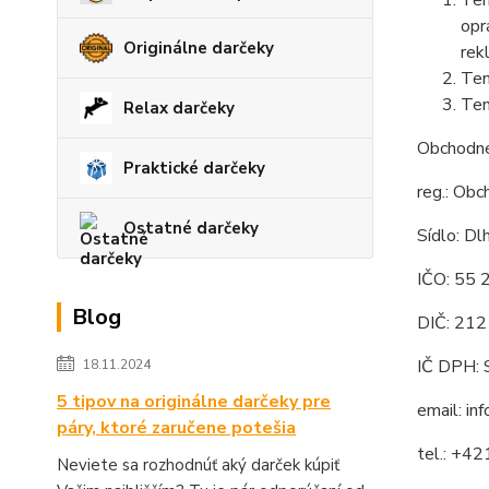
Ten
opr
Originálne darčeky
rek
Ten
Ten
Relax darčeky
Obchodn
Praktické darčeky
reg.: Obc
Ostatné darčeky
Sídlo: D
IČO: 55 
Blog
DIČ: 21
IČ DPH:
18.11.2024
5 tipov na originálne darčeky pre
email: inf
páry, ktoré zaručene potešia
tel.: +4
Neviete sa rozhodnúť aký darček kúpiť