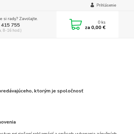
Prihlásenie
e si rady? Zavolajte.
0
ks
 415 755
za
0,00 €
a, 8-16 hod.)
 predávajúceho, ktorým je spoločnosť
novenia