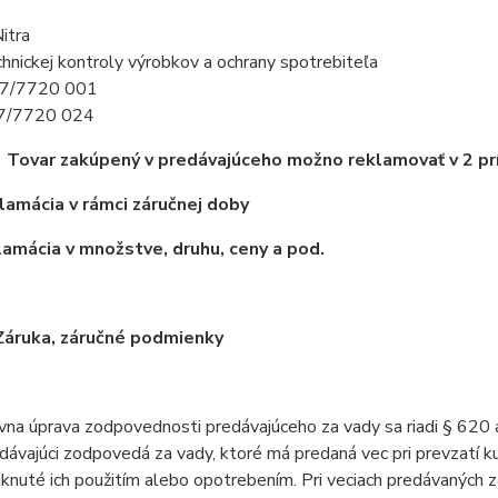
itra
hnickej kontroly výrobkov a ochrany spotrebiteľa
037/7720 001
037/7720 024
.
Tovar zakúpený v predávajúceho možno reklamovať v 2 pr
lamácia v rámci záručnej doby
amácia v množstve, druhu, ceny a pod.
Záruka, záručné podmienky
vna úprava zodpovednosti predávajúceho za vady sa riadi § 620 a
dávajúci zodpovedá za vady, ktoré má predaná vec pri prevzatí k
iknuté ich použitím alebo opotrebením. Pri veciach predávaných 