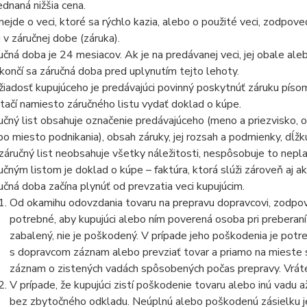
ednaná nižšia cena.
nejde o veci, ktoré sa rýchlo kazia, alebo o použité veci, zodpov
i v záručnej dobe (záruka).
učná doba je 24 mesiacov. Ak je na predávanej veci, jej obale al
končí sa záručná doba pred uplynutím tejto lehoty.
žiadosť kupujúceho je predávajúci povinný poskytnúť záruku píso
tačí namiesto záručného listu vydať doklad o kúpe.
učný list obsahuje označenie predávajúceho (meno a priezvisko,
bo miesto podnikania), obsah záruky, jej rozsah a podmienky, dĺžk
záručný list neobsahuje všetky náležitosti, nespôsobuje to nepla
učným listom je doklad o kúpe – faktúra, ktorá slúži zároveň aj ako
učná doba začína plynúť od prevzatia veci kupujúcim.
Od okamihu odovzdania tovaru na prepravu dopravcovi, zodpo
potrebné, aby kupujúci alebo ním poverená osoba pri preberaní 
zabalený, nie je poškodený. V prípade jeho poškodenia je potr
s dopravcom záznam alebo prevziať tovar a priamo na mieste 
záznam o zistených vadách spôsobených počas prepravy. Vrát
V prípade, že kupujúci zistí poškodenie tovaru alebo inú vadu 
bez zbytočného odkladu. Neúplnú alebo poškodenú zásielku 