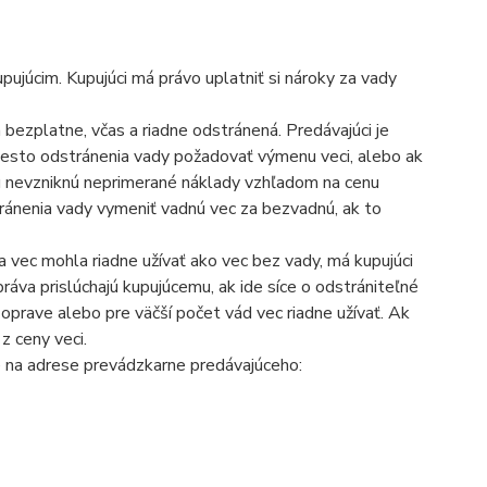
pujúcim. Kupujúci má právo uplatniť si nároky za vady
 bezplatne, včas a riadne odstránená. Predávajúci je
iesto odstránenia vady požadovať výmenu veci, alebo ak
mu nevzniknú neprimerané náklady vzhľadom na cenu
ránenia vady vymeniť vadnú vec za bezvadnú, ak to
a vec mohla riadne užívať ako vec bez vady, má kupujúci
áva prislúchajú kupujúcemu, ak ide síce o odstrániteľné
oprave alebo pre väčší počet vád vec riadne užívať. Ak
z ceny veci.
e na adrese prevádzkarne predávajúceho: