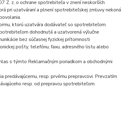
07 Z. z. o ochrane spotrebiteľa v znení neskorších
orá pri uzatváraní a plnení spotrebiteľskej zmluvy nekoná
povolania.
formu, ktorú uzatvára dodávateľ so spotrebiteľom.
spotrebiteľom dohodnutá a uzatvorená výlučne
unikácie bez súčasnej fyzickej prítomnosti
nickej pošty, telefónu, faxu, adresného listu alebo
 súhlas s týmto Reklamačným poriadkom a obchodnými
ia predávajúcemu, resp. prvému prepravcovi. Prevzatím
dávajúceho resp. od prepravcu spotrebiteľom.