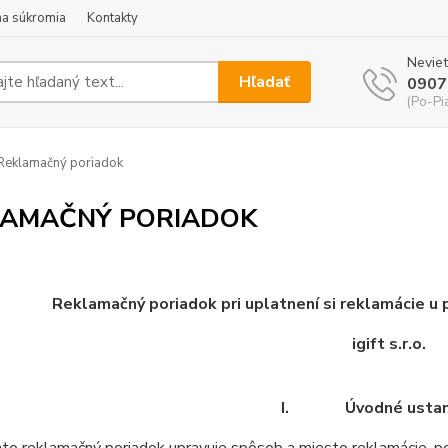
a súkromia
Kontakty
Neviet
Hľadať
0907
(Po-Pi
eklamačný poriadok
LAMAČNÝ PORIADOK
Reklamačný poriadok pri uplatnení si reklamácie u
igift s.r.o.
I.
Úvodné usta