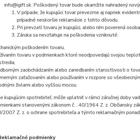
info@igift.sk. Poškodený tovar bude okamžite nahradený nový
V prípade, že kupujúci tovar prevezme aj napriek eviden
prípadné neskoršie reklamácie z tohto dôvodu.
Pri prevzatí tovaru je kupujúci, alebo ním poverená osoba
Záruka sa nevzťahuje na poškodenia vzniknuté:
hanickým poškodením tovaru,
žívaním tovaru v podmienkach ktoré neodpovedajú svojou teplot
stredia,
dborným zaobchádzaním alebo zanedbaním starostlivosti o tova
merným zaťažovaním alebo používaním v rozpore so všeobecným
rodnými živlami alebo vyššou mocou.
je kupujúcim spotrebiteľ, môže uplatniť v rámci záručnej doby v
mienkami stanovenými zákonom č. . 40/1964 Z. z. Občiansky záko
/2007 Z. z. o ochrane spotrebiteľa a týmto reklamačným poria
Reklamačné podmienky