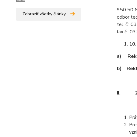
950 50 N
Zobraziť všetky články
odbor tec
tel. č.: 
fax č.: 
10
a)
Rek
b)
Rekl
II.
Prá
Pre
vzn