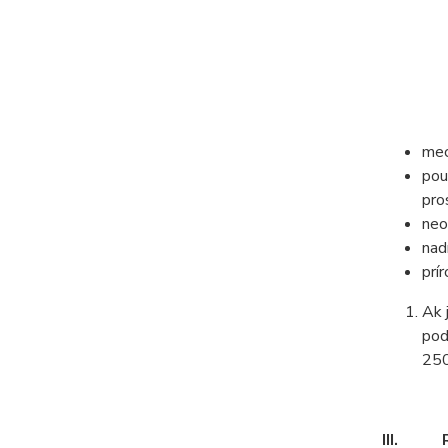
mec
pou
pro
neo
nad
prí
Ak 
pod
250
III.