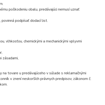
m.
tnému poškodeniu obalu, predávajúci nemusí uznať
, povinná podpísať dodací list.
ou, vlhkosťou, chemickými a mechanickými vplyvmi
r,
i zásadami,
ady na tovare u predávajúceho v súlade s reklamačnými
nník v znení neskorších právnych predpisov, zákonom č.
dkom.