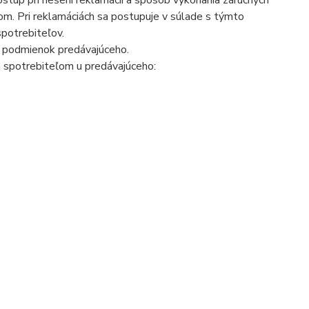
tup pri riešení reklamácií a spôsob vykonania záručných
ľom. Pri reklamáciách sa postupuje v súlade s týmto
potrebiteľov.
 podmienok predávajúceho.
 spotrebiteľom u predávajúceho: