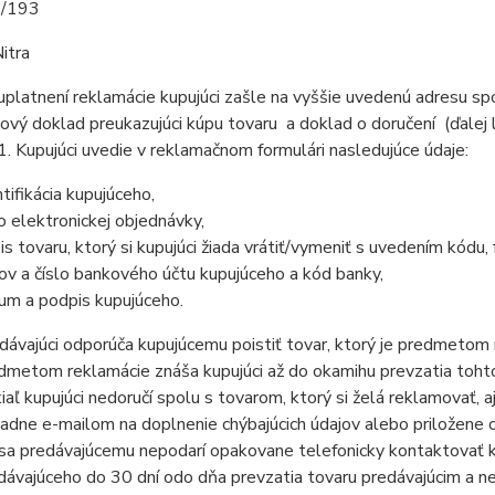
9/193
itra
 uplatnení reklamácie kupujúci zašle na vyššie uvedenú adresu 
ový doklad preukazujúci kúpu tovaru a doklad o doručení (ďalej
Kupujúci uvedie v reklamačnom formulári nasledujúce údaje:
ntifikácia kupujúceho,
lo elektronickej objednávky,
is tovaru, ktorý si kupujúci žiada vrátiť/vymeniť s uvedením kódu, 
ov a číslo bankového účtu kupujúceho a kód banky,
um a podpis kupujúceho.
dávajúci odporúča kupujúcemu poistiť tovar, ktorý je predmetom r
dmetom reklamácie znáša kupujúci až do okamihu prevzatia tohto
iaľ kupujúci nedoručí spolu s tovarom, ktorý si želá reklamovať, 
padne e-mailom na doplnenie chýbajúcich údajov alebo priložene 
sa predávajúcemu nepodarí opakovane telefonicky kontaktovať k
dávajúceho do 30 dní odo dňa prevzatia tovaru predávajúcim a n