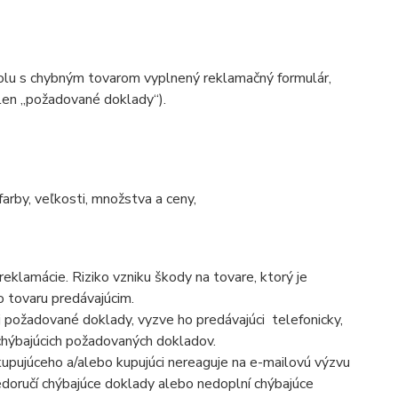
spolu s chybným tovarom vyplnený reklamačný formulár,
 len „požadované doklady“).
farby, veľkosti, množstva a ceny,
eklamácie. Riziko vzniku škody na tovare, ktorý je
 tovaru predávajúcim.
aj požadované doklady, vyzve ho predávajúci telefonicky,
chýbajúcich požadovaných dokladov.
upujúceho a/alebo kupujúci nereaguje na e-mailovú výzvu
edoručí chýbajúce doklady alebo nedoplní chýbajúce