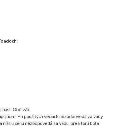
ípadoch:
 nasl. Obč. zák.
upujúcim. Pri použitých veciach nezodpovedá za vady
za nižšiu cenu nezodpovedá za vadu, pre ktorú bola