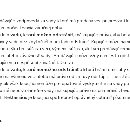
dávajúci zodpovedá za vady, ktoré má predaná vec pri prevzatí ku
aru počas trvania záručnej doby.
ide o
vadu, ktorú možno odstrániť,
má kupujúci právo, aby bola
inný vadu bez zbytočného odkladu odstrániť. Kupujúci môže nam
vada týka len súčasti veci, výmenu súčasti, ak tým predávajúce
aru alebo závažnosť vady. Predávajúci môže vždy namiesto odst
ujúcemu nespôsobí závažné ťažkosti.
ide o
vadu, ktorú nemožno odstrániť
a ktorá bráni tomu, aby s
vo na výmenu veci alebo má právo od zmluvy odstúpiť. Tie isté pr
y, ak však kupujúci nemôže pre opätovné vyskytnutie sa vady po 
 o iné neodstrániteľné vady, má kupujúci právo na primeranú zľavu 
Reklamáciu je kupujúci spotrebiteľ oprávnený uplatniť písomn
o.