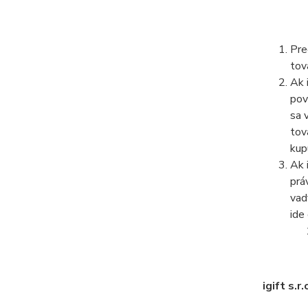
Pre
tov
Ak 
pov
sa 
tov
kup
Ak 
prá
vad
ide
igift s.r.