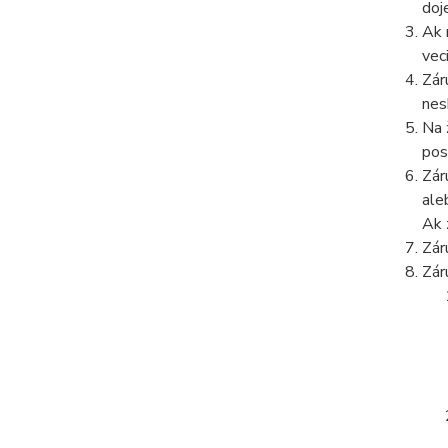
doj
Ak 
vec
Zár
nes
Na 
pos
Zár
ale
Ak 
Zár
Zár