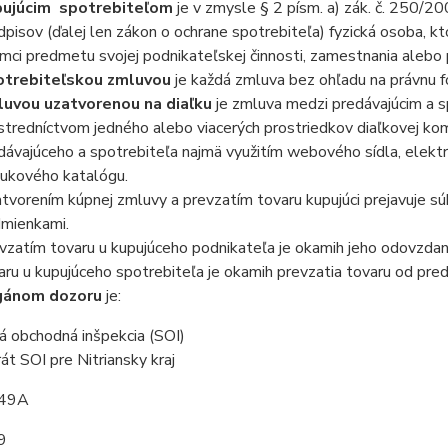
ujúcim spotrebiteľom
je v zmysle § 2 písm. a) zák. č. 250/20
dpisov (ďalej len zákon o ochrane spotrebiteľa) fyzická osoba, kt
ámci predmetu svojej podnikateľskej činnosti, zamestnania alebo 
otrebiteľskou zmluvou
je každá zmluva bez ohľadu na právnu 
uvou uzatvorenou na diaľku
je zmluva medzi predávajúcim a 
stredníctvom jedného alebo viacerých prostriedkov diaľkovej kom
dávajúceho a spotrebiteľa najmä využitím webového sídla, elektro
ukového katalógu.
tvorením kúpnej zmluvy a prevzatím tovaru kupujúci prejavuje
mienkami.
vzatím tovaru u kupujúceho podnikateľa je okamih jeho odovzdan
aru u kupujúceho spotrebiteľa je okamih prevzatia tovaru od pre
gánom dozoru
je:
á obchodná inšpekcia (SOI)
át SOI pre Nitriansky kraj
 49A
9