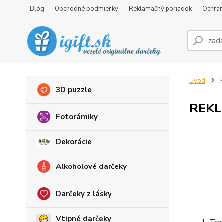
Blog
Obchodné podmienky
Reklamačný poriadok
Ochran
Úvod
R
3D puzzle
REK
Fotorámiky
Dekorácie
Alkoholové darčeky
Darčeky z lásky
Vtipné darčeky