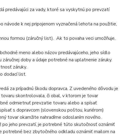
edá predávajúci za vady, ktoré sa vyskytnú po prevzatí
ebo návode k nej pripojenom vyznačená lehota na použitie,
mnou formou (záručný list). Ak to povaha veci umožňuje,
 obchodné meno alebo názov predávajúceho, jeho sídlo
u záručnej doby a údaje potrebné na uplatnenie záruky.
tnosť záruky.
 dodací list.
vedá za prípadnú škodu dopravca. Z uvedeného dôvodu je
tovaru skontrolovala, či obal, v ktorom je tovar
ebné odmietnuť prevzatie tovaru alebo a spísať
spísať s dopravcom (slovenskou poštou, kuriérom)
ený tovar okamžite nahradíme odoslaním nového.
až po jeho prevzatí, je potrebné túto skutočnosť oznámiť
je potrebné bez zbytočného odkladu oznámiť mailom na