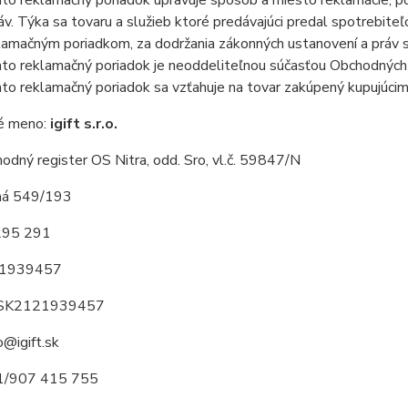
to reklamačný poriadok upravuje spôsob a miesto reklamácie, pos
áv. Týka sa tovaru a služieb ktoré predávajúci predal spotrebite
lamačným poriadkom, za dodržania zákonných ustanovení a práv s
to reklamačný poriadok je neoddeliteľnou súčasťou Obchodných
to reklamačný poriadok sa vzťahuje na tovar zakúpený kupujúcim
é meno:
igift s.r.o.
hodný register OS Nitra, odd. Sro, vl.č. 59847/N
lhá 549/193
295 291
21939457
 SK2121939457
o@igift.sk
21/907 415 755