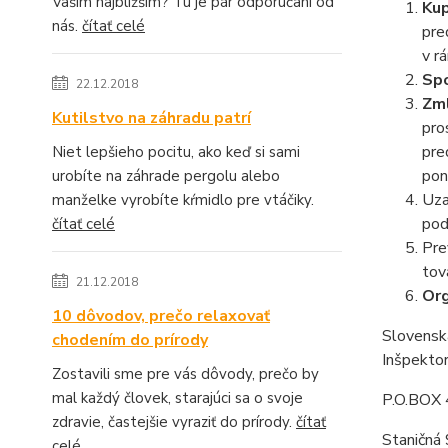
Vašim najbližším? Tu je pár odporúčaní od
Kup
nás.
čítať celé
pre
v r
Sp
22.12.2018
Zml
Kutilstvo na záhradu patrí
pro
pre
Niet lepšieho pocitu, ako keď si sami
pon
urobíte na záhrade pergolu alebo
Uza
manželke vyrobíte kŕmidlo pre vtáčiky.
pod
čítať celé
Pre
tov
21.12.2018
Or
10 dôvodov, prečo relaxovať
Slovensk
chodením do prírody
Inšpektor
Zostavili sme pre vás dôvody, prečo by
mal každý človek, starajúci sa o svoje
P.O.BOX
zdravie, častejšie vyraziť do prírody.
čítať
Staničná 
celé