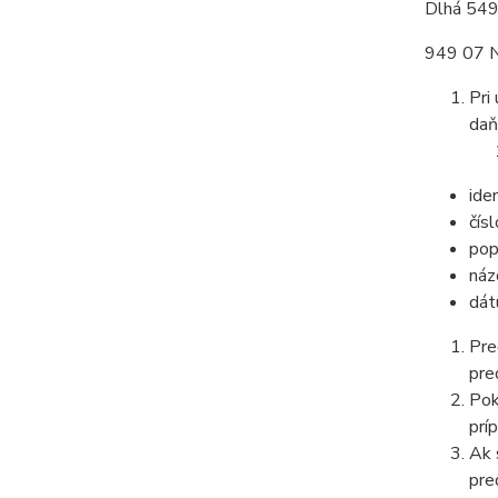
Dlhá 54
949 07 N
Pri
daň
ide
čís
pop
náz
dát
Pre
pre
Pok
prí
Ak 
pre