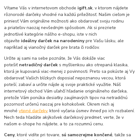
Vítame Vás v internetovom obchode
igift.sk
, v ktorom nájdete
rôznorodé darčeky vhodné na každú príležitosť. Našim cieľom je
priniesť Vám originálne možnosti ako obdarovať svoju rodinu
a priateľov naozaj nevšedným spôsobom. Ak si prezriete
jednotlivé kategórie nášho e-shopu, iste v nich
objavíte
ideálny darček na narodeniny
pre Vašu lásku, ale
napríklad aj vianočný darček pre brata či rodičov.
Určite aj sami na sebe poznáte, že Vás dokáže viac
potešiť
netradičný darček
s myšlienkou ako otrepaná klasika,
ktorá je kupovaná viac-menej z povinnosti. Preto sa pokúste aj Vy
obdarovať Vašich blízkych doposiaľ nepoznanou vecou, ktorá
poteší, zabaví a určite nájde aj svoje praktické využitie. Náš
internetový obchod Vám uľahčí hľadanie originálneho darčeka,
pretože Vám ponúka desiatky zaujímavých tipov na netradičnú
pozornosť určenú naozaj pre kohokoľvek. Okrem nich aj
mnohé
vtipné darčeky
, ktoré vyčaria úsmev ihneď po ich rozbalení.
Nech teda hľadáte akýkoľvek darčekový predmet, verte, že v
našom e-shope ho nájdete, a to za rozumnú cenu.
Ceny
, ktoré vidíte pri tovare,
sú samozrejme končené
, takže sa