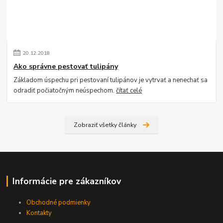
20
.
12
.
2018
Ako správne pestovať tulipány
Základom úspechu pri pestovaní tulipánov je vytrvať a nenechať sa
odradiť počiatočným neúspechom.
čítať celé
Zobraziť všetky články
Informácie pre zákazníkov
Obchodné podmienky
Kontakty