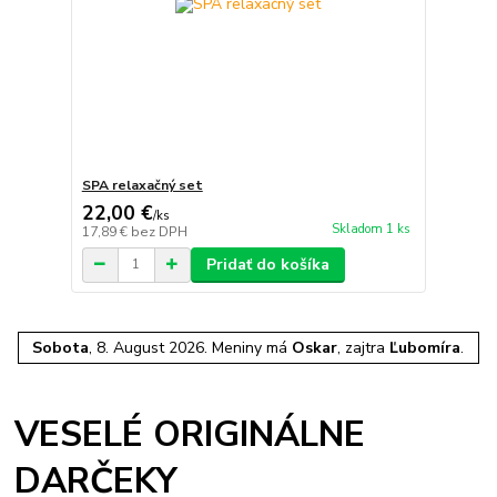
SPA relaxačný set
22,00 €
/
ks
Skladom 1 ks
17,89 €
bez DPH
Pridať do košíka
Sobota
, 8. August 2026.
Meniny má
Oskar
, zajtra
Ľubomíra
.
VESELÉ ORIGINÁLNE
DARČEKY