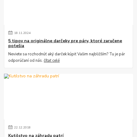
18
.
11
.
2024
5 tipov na originálne darčeky pre páry, ktoré zaručene
potešia
Neviete sa rozhodnúť aký darček kúpiť Vašim najbližším? Tu je pár
odporúčaní od nás.
čítať celé
22
.
12
.
2018
Kutilstvo na záhradu patrí