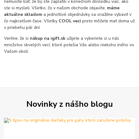
nemusíte báť, že by ste zaplatili v konečnom dôsledku viac, ako
ste si mysleli. Všetko, čo v našom obchode objavíte,
máme
aktuálne skladom
a jednotlivé objednávky sa snažíme vybaviť v
čo najkratšom čase. Všetky
COOL veci
preto môžete mať doma už
v priebehu pár dní.
Veríme, že si
nákup na igift.sk
užijete a vyberiete si u nás
množstvo skvelých vecí, ktoré potešia Vás alebo niekoho iného vo
Vašom okolí.
Novinky z nášho blogu