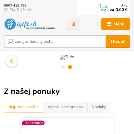
0
ks
0907 415 755
za
0,00 €
(Po-Pia, 8-16 hod.)
Menu
Hľadať
Z našej ponuky
Najpredávanejšie
Vybrali sme pre vás
Novinky
TOP produkt