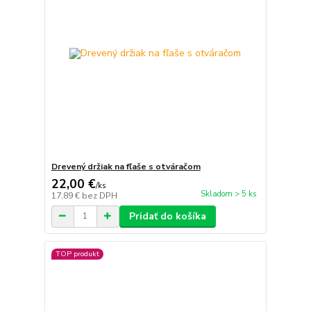
Drevený držiak na fľaše s otváračom
22,00 €
/
ks
Skladom > 5 ks
17,89 €
bez DPH
Pridať do košíka
TOP produkt