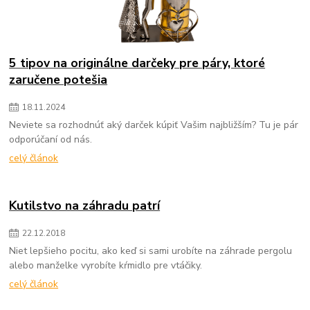
5 tipov na originálne darčeky pre páry, ktoré
zaručene potešia
18
.
11
.
2024
Neviete sa rozhodnúť aký darček kúpiť Vašim najbližším? Tu je pár
odporúčaní od nás.
celý článok
Kutilstvo na záhradu patrí
22
.
12
.
2018
Niet lepšieho pocitu, ako keď si sami urobíte na záhrade pergolu
alebo manželke vyrobíte kŕmidlo pre vtáčiky.
celý článok