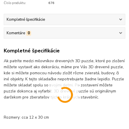
Číslo produktu:
676
Kompletné špecifikácie
Komentáre
0
Kompletné špecifikácie
Ak patríte medzi milovníkov drevených 3D puzzle, ktoré po zložení
môžete vystaviť ako dekoráciu, máme pre Vás 3D drevené puzzle,
kde si môžete pomocou návodu zložiť rôzne zvieratá, budovy, či
iné objekty. K tejto skladačke nepotrebujete žiadne lepidlo. Puzzle
môžete skladať spolu so svojimi deťmi. Po zostavení môžete
puzzle dokonca aj vyfarbiť. 3D drevené puzzle sú originálnym
darčekom pre zberateľov týchto krásnych stavebníc.
Rozmery: cca 12 x 30 cm