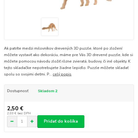
Ak patríte medzi milovníkov drevených 3D puzzle, ktoré po zložení
môžete vystaviť ako dekoráciu, máme pre Vás 3D drevené puzzle, kde si
môžete pomocou návodu zložiť rôzne zvieratá, budovy, či iné objekty. K
tejto skladačke nepotrebujete žiadne lepidlo. Puzzle môžete skladať
spolu so svojimi deťmi. P...
celý popis
Dostupnosť
Skladom 2
2,50 €
2,03 €
bez DPH
Pridať do košíka