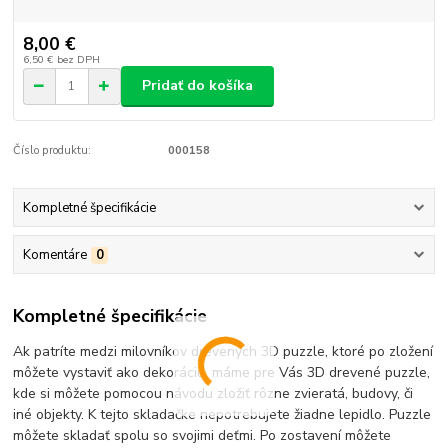
8,00 €
6,50 €
bez DPH
Pridať do košíka
Číslo produktu:
000158
Kompletné špecifikácie
Komentáre
0
Kompletné špecifikácie
Ak patríte medzi milovníkov drevených 3D puzzle, ktoré po zložení
môžete vystaviť ako dekoráciu, máme pre Vás 3D drevené puzzle,
kde si môžete pomocou návodu zložiť rôzne zvieratá, budovy, či
iné objekty. K tejto skladačke nepotrebujete žiadne lepidlo. Puzzle
môžete skladať spolu so svojimi deťmi. Po zostavení môžete