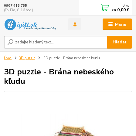
0
ks
0907 415 755
za
0,00 €
(Po-Pia, 8-16 hod.)
Menu
Hľadať
Úvod
3D puzzle
3D puzzle - Brána nebeského kľudu
3D puzzle - Brána nebeského
kľudu