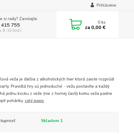
Prihlásenie
e si rady? Zavolajte.
0
ks
 415 755
za
0,00 €
a, 8-16 hod.)
ová veža je ďalšia z alkoholických hier ktorá zaiste rozprúdi
party. Pravidlá hry sú jednoduché - vežu postavíte a každý
ahá jednu kocku z veže (nie z hornej časti) komu veža padne
ypiť poháriky.
celý popis
tupnosť
Skladom 1