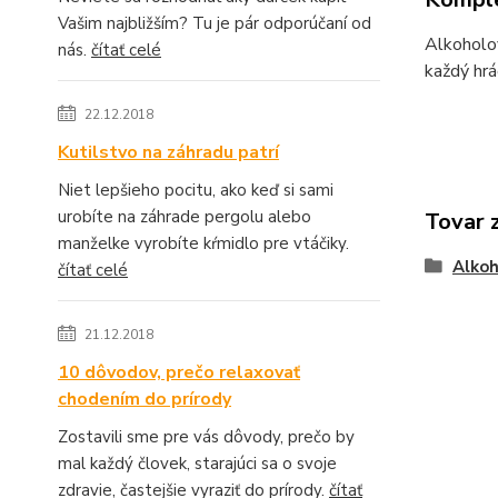
Vašim najbližším? Tu je pár odporúčaní od
Alkoholov
nás.
čítať celé
každý hrá
22.12.2018
Kutilstvo na záhradu patrí
Niet lepšieho pocitu, ako keď si sami
urobíte na záhrade pergolu alebo
Tovar 
manželke vyrobíte kŕmidlo pre vtáčiky.
Alkoh
čítať celé
21.12.2018
10 dôvodov, prečo relaxovať
chodením do prírody
Zostavili sme pre vás dôvody, prečo by
mal každý človek, starajúci sa o svoje
zdravie, častejšie vyraziť do prírody.
čítať