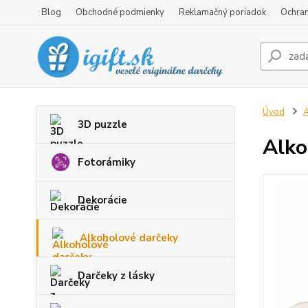
Blog
Obchodné podmienky
Reklamačný poriadok
Ochran
Úvod
A
3D puzzle
Alko
Fotorámiky
Dekorácie
Alkoholové darčeky
Darčeky z lásky