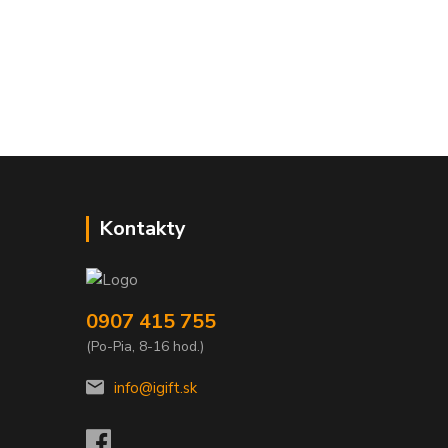
Kontakty
0907 415 755
(Po-Pia, 8-16 hod.)
info@igift.sk