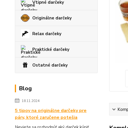
Vtipné darčeky
Originálne darčeky
Relax darčeky
Praktické darčeky
Ostatné darčeky
Blog
18.11.2024
Kompl
5 tipov na originálne darčeky pre
páry, ktoré zaručene potešia
Komple
Neviete sa rozhodnúť aký darček kúpiť