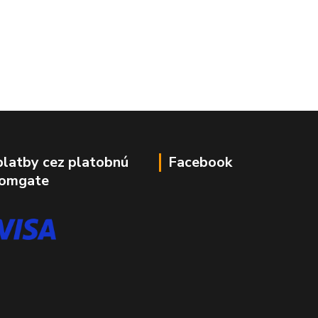
platby cez platobnú
Facebook
Comgate