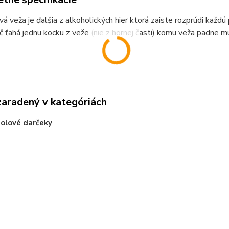
á veža je ďalšia z alkoholických hier ktorá zaiste rozprúdi každú 
č ťahá jednu kocku z veže (nie z hornej časti) komu veža padne mu
zaradený v kategóriách
olové darčeky