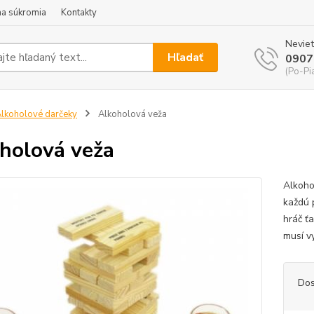
a súkromia
Kontakty
Neviet
Hľadať
0907
(Po-Pi
lkoholové darčeky
Alkoholová veža
holová veža
Alkohol
každú 
hráč ť
musí v
Dos