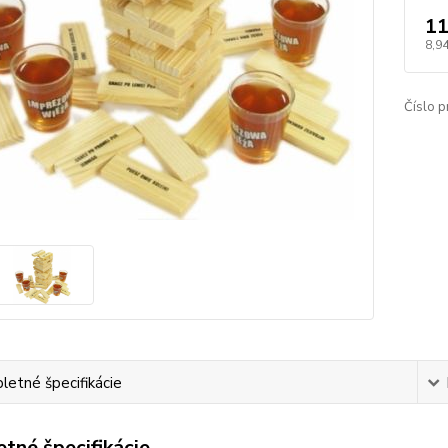
11
8,94
Číslo p
etné špecifikácie
tné špecifikácie