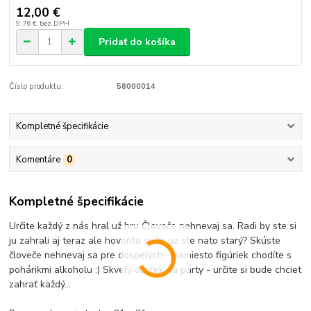
12,00 €
9,76 €
bez DPH
Pridať do košíka
Číslo produktu:
58000014
Kompletné špecifikácie
Komentáre
0
Kompletné špecifikácie
Určite každý z nás hral už hru Človeče nehnevaj sa. Radi by ste si
ju zahrali aj teraz ale hovoríte si, že uz ste nato starý? Skúste
človeče nehnevaj sa pre dospelých - namiesto figúriek chodíte s
pohárikmi alkoholu :) Skvelý darček na párty - určite si bude chciet
zahrať každý...