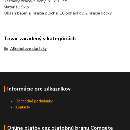
Rozmery hracej plochy: 31 x 31 cm
Materiál: Sklo
Obsah balenia: hracia plocha, 16 pohárikov, 2 hracie kocky
Tovar zaradený v kategóriách
Alkoholové darčeky
Informácie pre zákazníkov
Obchodné podmienky
Kontakty
Online platby cez platobnú bránu Comgate