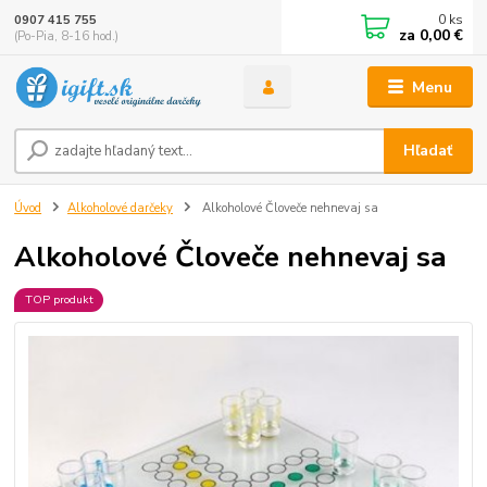
0
ks
0907 415 755
za
0,00 €
(Po-Pia, 8-16 hod.)
Menu
Hľadať
Úvod
Alkoholové darčeky
Alkoholové Človeče nehnevaj sa
Alkoholové Človeče nehnevaj sa
TOP produkt