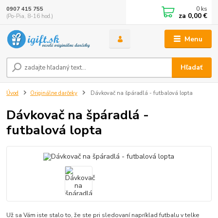
0
ks
0907 415 755
za
0,00 €
(Po-Pia, 8-16 hod.)
Menu
Hľadať
Úvod
Originálne darčeky
Dávkovač na špáradlá - futbalová lopta
Dávkovač na špáradlá -
futbalová lopta
Už sa Vám iste stalo to, že ste pri sledovaní napríklad futbalu v telke