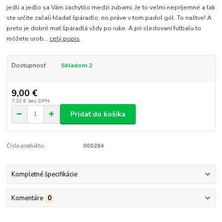
jedli a jedlo sa Vám zachytilo medzi zubami. Je to veľmi nepríjemné a tak
ste určite začali hľadať špáradlo, no práve v tom padol gól. To naštve! A
preto je dobré mať špáradlá vždy po ruke. A pri sledovaní futbalu to
môžete urob...
celý popis
Dostupnosť
Skladom 2
9,00 €
7,32 €
bez DPH
Pridať do košíka
Číslo produktu:
000284
Kompletné špecifikácie
Komentáre
0