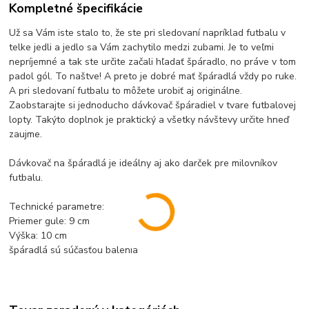
Kompletné špecifikácie
Už sa Vám iste stalo to, že ste pri sledovaní napríklad futbalu v
telke jedli a jedlo sa Vám zachytilo medzi zubami. Je to veľmi
nepríjemné a tak ste určite začali hľadať špáradlo, no práve v tom
padol gól. To naštve! A preto je dobré mať špáradlá vždy po ruke.
A pri sledovaní futbalu to môžete urobiť aj originálne.
Zaobstarajte si jednoducho dávkovač špáradiel v tvare futbalovej
lopty. Takýto doplnok je praktický a všetky návštevy určite hneď
zaujme.
Dávkovač na špáradlá je ideálny aj ako darček pre milovníkov
futbalu.
Technické parametre:
Priemer gule: 9 cm
Výška: 10 cm
špáradlá sú súčasťou balenia