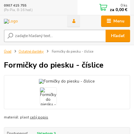
0
ks
0907 415 755
za
0,00 €
(Po-Pia, 8-16 hod.)
Menu
Hľadať
Úvod
Ostatné darčeky
Formičky do piesku - číslice
Formičky do piesku - číslice
materiál: plast
celý popis
Dostupnosť
Skladom 3