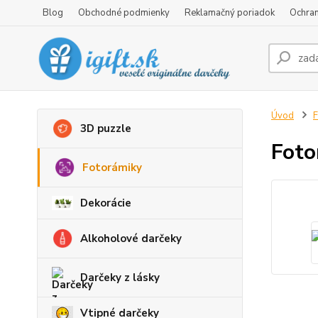
Blog
Obchodné podmienky
Reklamačný poriadok
Ochran
Úvod
F
3D puzzle
Foto
Fotorámiky
Dekorácie
Alkoholové darčeky
Darčeky z lásky
Vtipné darčeky