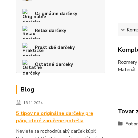
Originálne darčeky
Kompl
Relax darčeky
Praktické darčeky
Komple
Rozmery 
Ostatné darčeky
Materiál:
Blog
18.11.2024
Tovar 
5 tipov na originálne darčeky pre
páry, ktoré zaručene potešia
Foto
Neviete sa rozhodnúť aký darček kúpiť