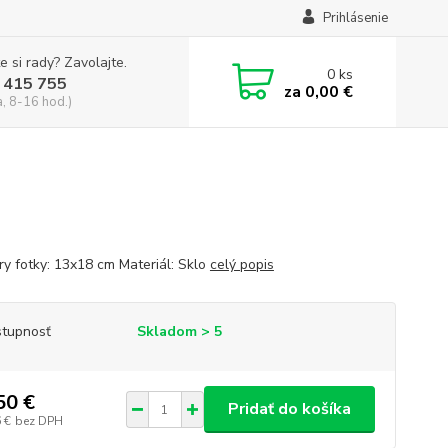
Prihlásenie
e si rady? Zavolajte.
0
ks
 415 755
za
0,00 €
a, 8-16 hod.)
y fotky: 13x18 cm Materiál: Sklo
celý popis
tupnosť
Skladom > 5
50 €
Pridať do košíka
 €
bez DPH