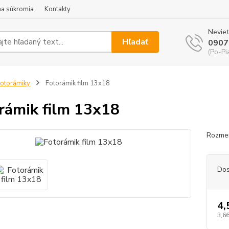
a súkromia
Kontakty
Neviet
Hľadať
0907
(Po-Pi
otorámiky
Fotorámik film 13x18
rámik film 13x18
Rozmer
Dos
4,
3,66