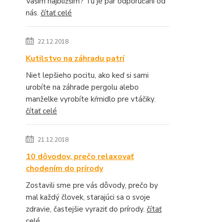
Vašim najbližším? Tu je pár odporúčaní od
nás.
čítať celé
22.12.2018
Kutilstvo na záhradu patrí
Niet lepšieho pocitu, ako keď si sami
urobíte na záhrade pergolu alebo
manželke vyrobíte kŕmidlo pre vtáčiky.
čítať celé
21.12.2018
10 dôvodov, prečo relaxovať
chodením do prírody
Zostavili sme pre vás dôvody, prečo by
mal každý človek, starajúci sa o svoje
zdravie, častejšie vyraziť do prírody.
čítať
celé