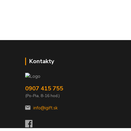
Kontakty
0907 415 755
(Po-Pia, 8-16 hod.)
info@igift.sk