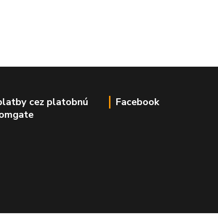
platby cez platobnú
Facebook
Comgate