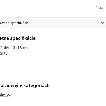
Číslo p
etné špecifikácie
tné špecifikácie
fotky: 13x18 cm
 Sklo
zaradený v kategóriách
rámiky