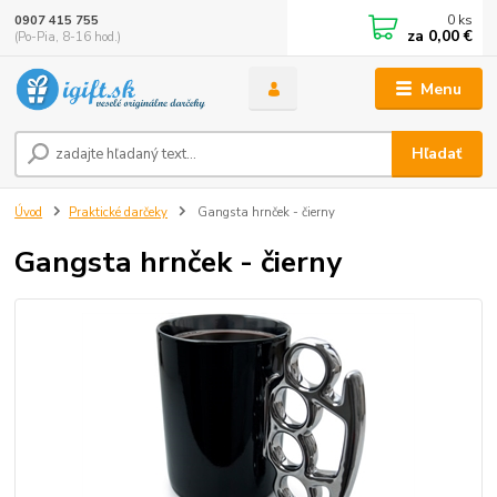
0
ks
0907 415 755
za
0,00 €
(Po-Pia, 8-16 hod.)
Menu
Hľadať
Úvod
Praktické darčeky
Gangsta hrnček - čierny
Gangsta hrnček - čierny