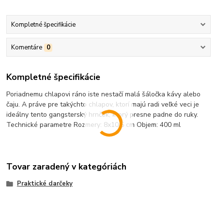
Kompletné špecifikácie
Komentáre
0
Kompletné špecifikácie
Poriadnemu chlapovi ráno iste nestačí malá šáločka kávy alebo
čaju. A práve pre takýchto chlapov, ktorí majú radi veľké veci je
ideálny tento gangsterský hrnček, ktorý presne padne do ruky.
Technické parametre Rozmery: 8x10,5 cm Objem: 400 ml
Tovar zaradený v kategóriách
Praktické darčeky