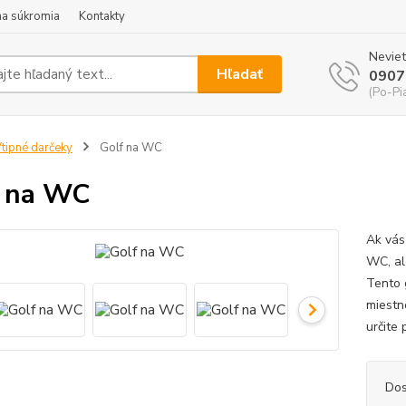
a súkromia
Kontakty
Neviet
Hľadať
0907
(Po-Pi
tipné darčeky
Golf na WC
 na WC
Ak vás 
WC, ale
Tento g
miestn
určite 
Dos