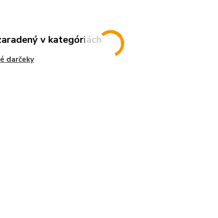
zaradený v kategóriách
é darčeky