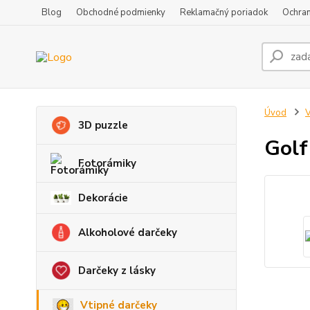
Blog
Obchodné podmienky
Reklamačný poriadok
Ochran
Úvod
V
3D puzzle
Golf
Fotorámiky
Dekorácie
Alkoholové darčeky
Darčeky z lásky
Vtipné darčeky