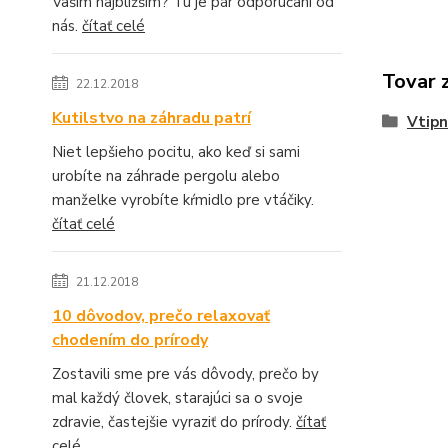
Vašim najbližším? Tu je pár odporúčaní od
nás.
čítať celé
Tovar 
22.12.2018
Kutilstvo na záhradu patrí
Vtipn
Niet lepšieho pocitu, ako keď si sami
urobíte na záhrade pergolu alebo
manželke vyrobíte kŕmidlo pre vtáčiky.
čítať celé
21.12.2018
10 dôvodov, prečo relaxovať
chodením do prírody
Zostavili sme pre vás dôvody, prečo by
mal každý človek, starajúci sa o svoje
zdravie, častejšie vyraziť do prírody.
čítať
celé