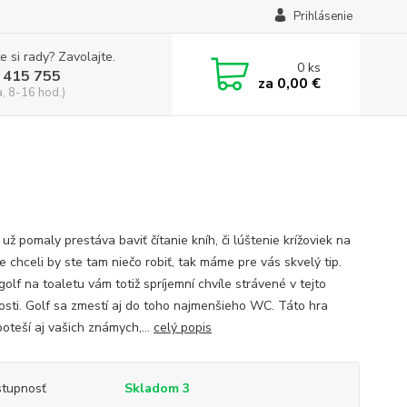
Prihlásenie
e si rady? Zavolajte.
0
ks
 415 755
za
0,00 €
a, 8-16 hod.)
už pomaly prestáva baviť čítanie kníh, či lúštenie krížoviek na
 chceli by ste tam niečo robiť, tak máme pre vás skvelý tip.
olf na toaletu vám totiž spríjemní chvíle strávené v tejto
osti. Golf sa zmestí aj do toho najmenšieho WC. Táto hra
poteší aj vašich známych,...
celý popis
tupnosť
Skladom 3