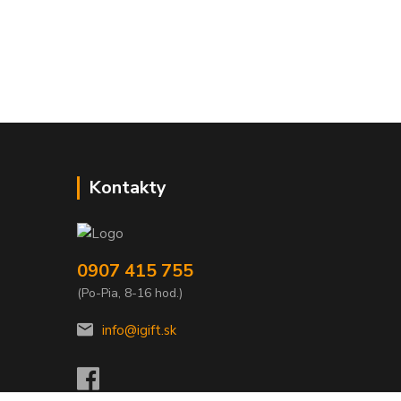
Kontakty
0907 415 755
(Po-Pia, 8-16 hod.)
info@igift.sk