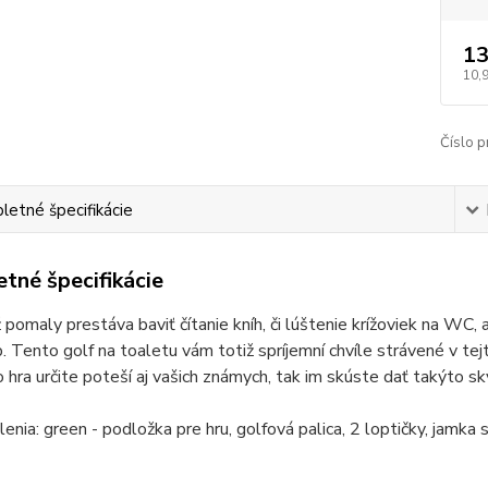
13
10,
Číslo p
etné špecifikácie
tné špecifikácie
 pomaly prestáva baviť čítanie kníh, či lúštenie krížoviek na WC, 
p. Tento golf na toaletu vám totiž spríjemní chvíle strávené v te
hra určite poteší aj vašich známych, tak im skúste dať takýto sk
enia: green - podložka pre hru, golfová palica, 2 loptičky, jamka s