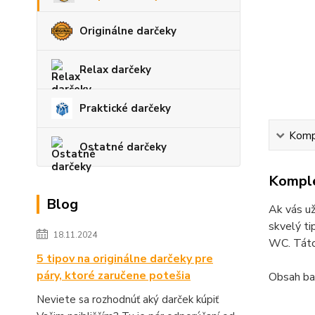
Originálne darčeky
Relax darčeky
Praktické darčeky
Kompl
Ostatné darčeky
Komple
Blog
Ak vás už
skvelý ti
18.11.2024
WC. Táto 
5 tipov na originálne darčeky pre
páry, ktoré zaručene potešia
Obsah bal
Neviete sa rozhodnúť aký darček kúpiť