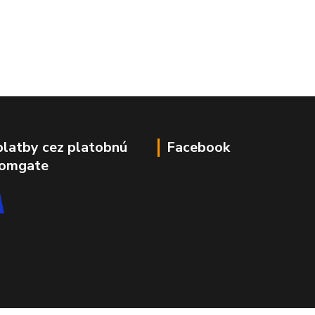
platby cez platobnú
Facebook
Comgate