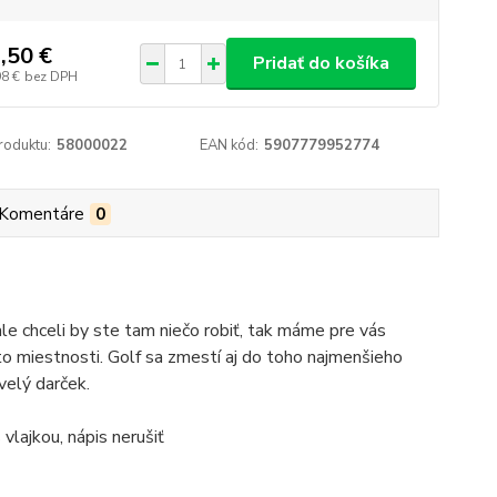
,50 €
Pridať do košíka
98 €
bez DPH
roduktu:
58000022
EAN kód:
5907779952774
Komentáre
0
ale chceli by ste tam niečo robiť, tak máme pre vás
jto miestnosti. Golf sa zmestí aj do toho najmenšieho
velý darček.
 vlajkou, nápis nerušiť