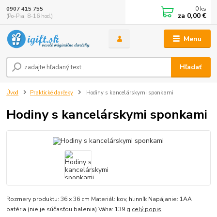
0
ks
0907 415 755
za
0,00 €
(Po-Pia, 8-16 hod.)
Menu
Hľadať
Úvod
Praktické darčeky
Hodiny s kancelárskymi sponkami
Hodiny s kancelárskymi sponkami
Rozmery produktu: 36 x 36 cm Materiál: kov, hlinník Napájanie: 1AA
batéria (nie je súčasťou balenia) Váha: 139 g
celý popis