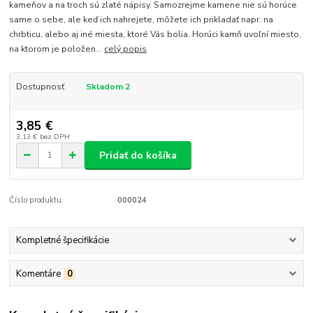
kameňov a na troch sú zlaté nápisy. Samozrejme kamene nie sú horúce
same o sebe, ale keď ich nahrejete, môžete ich prikladať napr. na
chrbticu, alebo aj iné miesta, ktoré Vás bolia. Horúci kamň uvoľní miesto,
na ktorom je položen...
celý popis
Dostupnosť
Skladom 2
3,85 €
3,13 €
bez DPH
Pridať do košíka
Číslo produktu:
000024
Kompletné špecifikácie
Komentáre
0