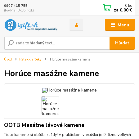
0
ks
0907 415 755
za
0,00 €
(Po-Pia, 8-16 hod.)
Menu
Hľadať
Úvod
Relax darčeky
Horúce masážne kamene
Horúce masážne kamene
OOTB Masážne lávové kamene
Tieto kamene si obľúbi každý! V praktickom vrecúšku je 9 rôzne veľkých