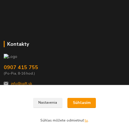
Kontakty
0907 415 755
(Po-Pia, 8-16 hod.)
info@igift.sk
Súhlasím
Nastavenia
Súhlas môžete odmietnuť
tu
.
Vytvorené na
Eshop-rychlo.sk