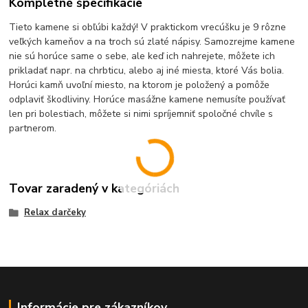
Kompletné špecifikácie
Tieto kamene si obľúbi každý! V praktickom vrecúšku je 9 rôzne
veľkých kameňov a na troch sú zlaté nápisy. Samozrejme kamene
nie sú horúce same o sebe, ale keď ich nahrejete, môžete ich
prikladať napr. na chrbticu, alebo aj iné miesta, ktoré Vás bolia.
Horúci kamň uvoľní miesto, na ktorom je položený a pomôže
odplaviť škodliviny. Horúce masážne kamene nemusíte používať
len pri bolestiach, môžete si nimi spríjemniť spoločné chvíle s
partnerom.
Tovar zaradený v kategóriách
Relax darčeky
Informácie pre zákazníkov