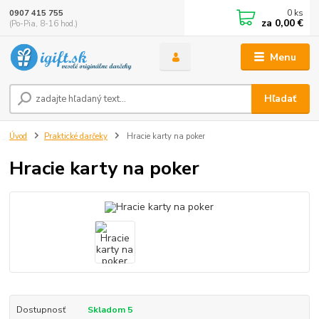
0
ks
0907 415 755
za
0,00 €
(Po-Pia, 8-16 hod.)
Menu
Hľadať
Úvod
Praktické darčeky
Hracie karty na poker
Hracie karty na poker
Dostupnosť
Skladom 5