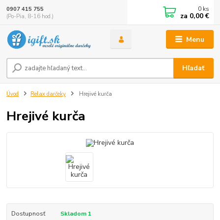
0
ks
0907 415 755
za
0,00 €
(Po-Pia, 8-16 hod.)
Menu
Hľadať
Úvod
Relax darčeky
Hrejivé kurča
Hrejivé kurča
Dostupnosť
Skladom 1