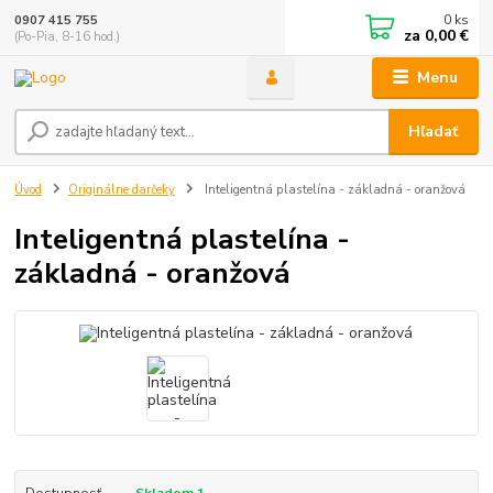
0
ks
0907 415 755
za
0,00 €
(Po-Pia, 8-16 hod.)
Menu
Hľadať
Úvod
Originálne darčeky
Inteligentná plastelína - základná - oranžová
Inteligentná plastelína -
základná - oranžová
Dostupnosť
Skladom 1