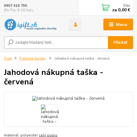
0
ks
0907 415 755
za
0,00 €
(Po-Pia, 8-16 hod.)
Menu
Hľadať
Úvod
Praktické darčeky
Jahodová nákupná taška - červená
Jahodová nákupná taška -
červená
materiál: polyester
celý popis