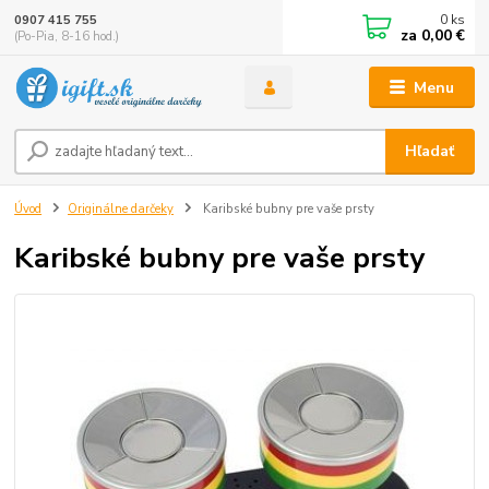
0
ks
0907 415 755
za
0,00 €
(Po-Pia, 8-16 hod.)
Menu
Hľadať
Úvod
Originálne darčeky
Karibské bubny pre vaše prsty
Karibské bubny pre vaše prsty