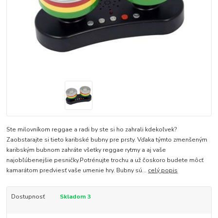
Ste milovníkom reggae a radi by ste si ho zahrali kdekoľvek?
Zaobstarajte si tieto karibské bubny pre prsty. Vďaka týmto zmenšeným
karibským bubnom zahráte všetky reggae rytmy a aj vaše
najobľúbenejšie pesničky.Potrénujte trochu a už čoskoro budete môcť
kamarátom predviesť vaše umenie hry. Bubny sú...
celý popis
Dostupnosť
Skladom 3