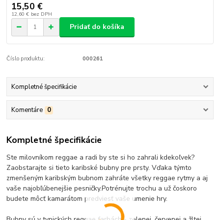
15,50 €
12,60 €
bez DPH
Pridať do košíka
Číslo produktu:
000261
Kompletné špecifikácie
Komentáre
0
Kompletné špecifikácie
Ste milovníkom reggae a radi by ste si ho zahrali kdekoľvek?
Zaobstarajte si tieto karibské bubny pre prsty. Vďaka týmto
zmenšeným karibským bubnom zahráte všetky reggae rytmy a aj
vaše najobľúbenejšie pesničky.Potrénujte trochu a už čoskoro
budete môcť kamarátom predviesť vaše umenie hry.
Bubny sú v typických reggae farbách - zelenej, červenej a žltej.