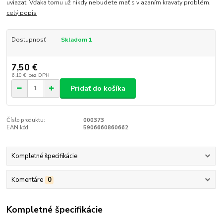
uviazať. Vďaka tomu už nikdy nebudete mať s viazaním kravaty problém.
celý popis
Dostupnosť
Skladom 1
7,50 €
6,10 €
bez DPH
Pridať do košíka
Číslo produktu:
000373
EAN kód:
5906660860662
Kompletné špecifikácie
Komentáre
0
Kompletné špecifikácie