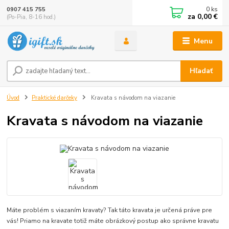
0
ks
0907 415 755
za
0,00 €
(Po-Pia, 8-16 hod.)
Menu
Hľadať
Úvod
Praktické darčeky
Kravata s návodom na viazanie
Kravata s návodom na viazanie
Máte problém s viazaním kravaty? Tak táto kravata je určená práve pre
vás! Priamo na kravate totiž máte obrázkový postup ako správne kravatu