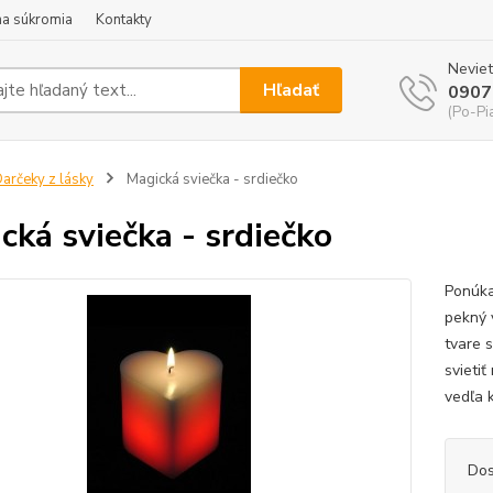
a súkromia
Kontakty
Neviet
Hľadať
0907
(Po-Pi
arčeky z lásky
Magická sviečka - srdiečko
cká sviečka - srdiečko
Ponúka
pekný 
tvare 
svieti
vedľa 
Dos