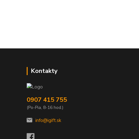
Kontakty
0907 415 755
(Po-Pia, 8-16 hod.)
info@igift.sk