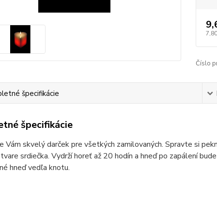
9,
7,80
Číslo p
etné špecifikácie
tné špecifikácie
Vám skvelý darček pre všetkých zamilovaných. Spravte si pekný 
 tvare srdiečka. Vydrží horeť až 20 hodín a hneď po zapálení bude
né hneď vedľa knotu.