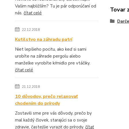
Vašim najbližším? Tu je pár odporúčaní od
Tovar 
nás.
čítať celé
Darče
22.12.2018
Kutilstvo na záhradu patrí
Niet lepšieho pocitu, ako keď si sami
urobíte na záhrade pergolu alebo
manželke vyrobíte kŕmidlo pre vtáčiky.
čítať celé
21.12.2018
10 dôvodov, prečo relaxovať
chodením do prírody
Zostavili sme pre vás dôvody, prečo by
mal každý človek, starajúci sa o svoje
zdravie, častejšie vyraziť do prírody.
čítať