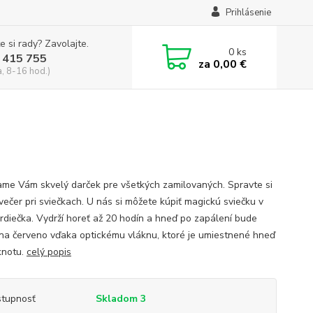
Prihlásenie
e si rady? Zavolajte.
0
ks
 415 755
za
0,00 €
a, 8-16 hod.)
me Vám skvelý darček pre všetkých zamilovaných. Spravte si
večer pri sviečkach. U nás si môžete kúpiť magickú sviečku v
srdiečka. Vydrží horeť až 20 hodín a hneď po zapálení bude
ť na červeno vďaka optickému vláknu, ktoré je umiestnené hneď
knotu.
celý popis
tupnosť
Skladom 3