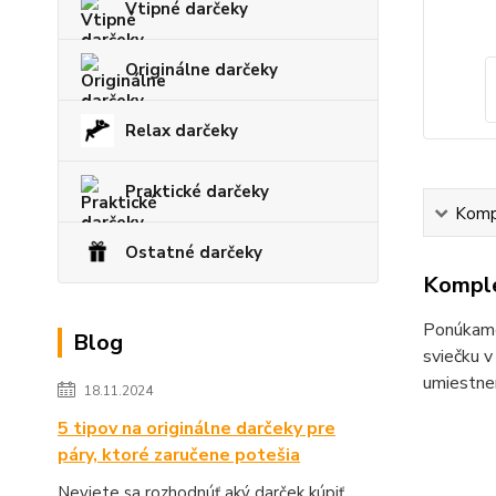
Vtipné darčeky
Originálne darčeky
Relax darčeky
Praktické darčeky
Kompl
Ostatné darčeky
Komple
Ponúkame 
Blog
sviečku v
umiestne
18.11.2024
5 tipov na originálne darčeky pre
páry, ktoré zaručene potešia
Neviete sa rozhodnúť aký darček kúpiť