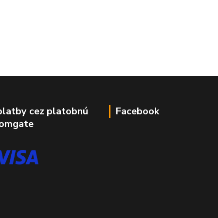
platby cez platobnú
Facebook
Comgate