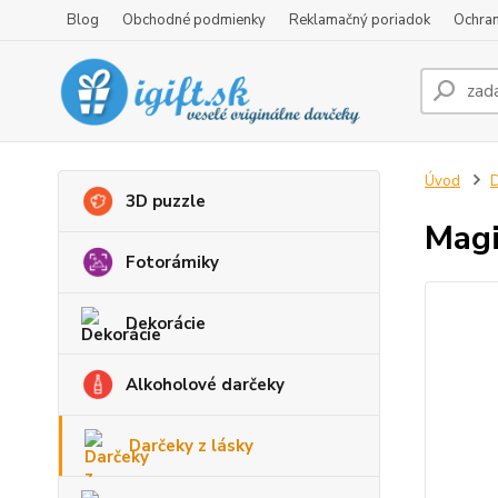
Blog
Obchodné podmienky
Reklamačný poriadok
Ochran
Úvod
D
3D puzzle
Magi
Fotorámiky
Dekorácie
Alkoholové darčeky
Darčeky z lásky