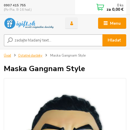
0
ks
0907 415 755
za
0,00 €
(Po-Pia, 8-16 hod.)
Menu
Hľadať
Úvod
Ostatné darčeky
Maska Gangnam Style
Maska Gangnam Style