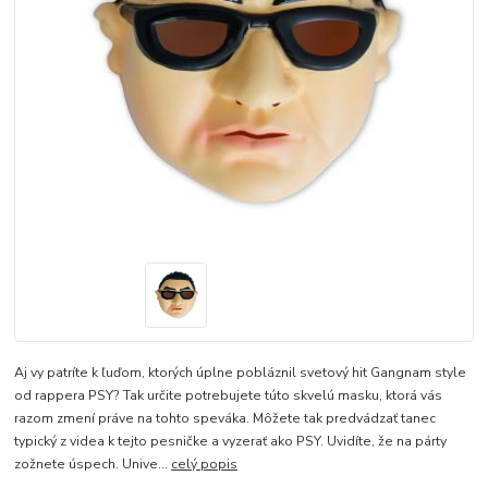
Aj vy patríte k ľuďom, ktorých úplne pobláznil svetový hit Gangnam style
od rappera PSY? Tak určite potrebujete túto skvelú masku, ktorá vás
razom zmení práve na tohto speváka. Môžete tak predvádzať tanec
typický z videa k tejto pesničke a vyzerať ako PSY. Uvidíte, že na párty
zožnete úspech. Unive...
celý popis