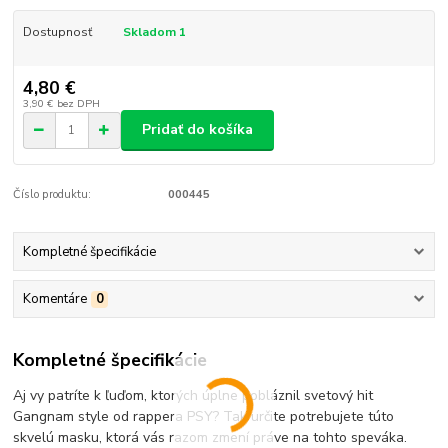
Dostupnosť
Skladom 1
4,80 €
3,90 €
bez DPH
Pridať do košíka
Číslo produktu:
000445
Kompletné špecifikácie
Komentáre
0
Kompletné špecifikácie
Aj vy patríte k ľuďom, ktorých úplne pobláznil svetový hit
Gangnam style od rappera PSY? Tak určite potrebujete túto
skvelú masku, ktorá vás razom zmení práve na tohto speváka.