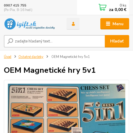
0
ks
0907 415 755
za
0,00 €
(Po-Pia, 8-16 hod.)
Menu
Hľadať
Úvod
Ostatné darčeky
OEM Magnetické hry 5v1
OEM Magnetické hry 5v1