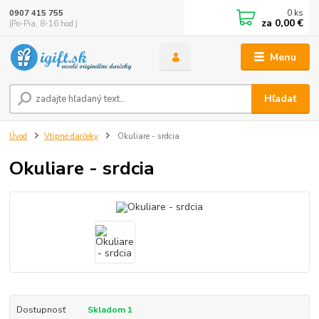
0
ks
0907 415 755
za
0,00 €
(Po-Pia, 8-16 hod.)
Menu
Hľadať
Úvod
Vtipné darčeky
Okuliare - srdcia
Okuliare - srdcia
Dostupnosť
Skladom 1