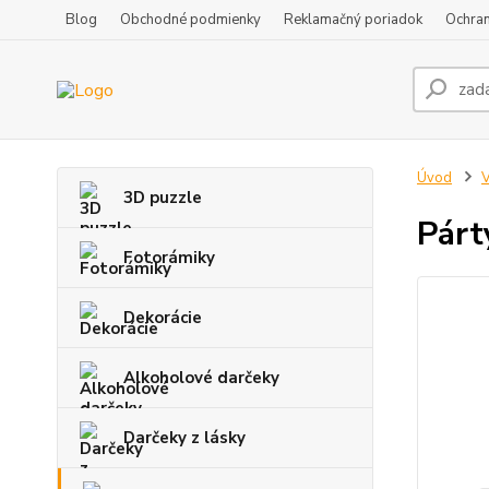
Blog
Obchodné podmienky
Reklamačný poriadok
Ochran
Úvod
V
3D puzzle
Párt
Fotorámiky
Dekorácie
Alkoholové darčeky
Darčeky z lásky