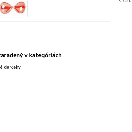
Číslo p
zaradený v kategóriách
é darčeky