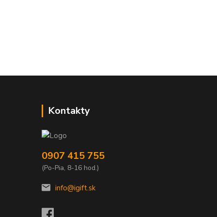
Kontakty
0907 415 755
(Po-Pia, 8-16 hod.)
info@igift.sk