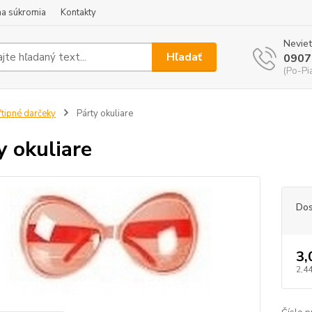
a súkromia
Kontakty
Neviet
Hľadať
0907
(Po-Pi
tipné darčeky
Párty okuliare
y okuliare
Dos
3,
2,44