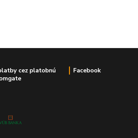
platby cez platobnú
Facebook
Comgate