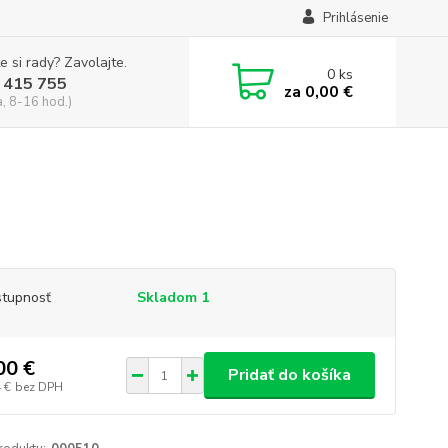
Prihlásenie
e si rady? Zavolajte.
0
ks
 415 755
za
0,00 €
a, 8-16 hod.)
tupnosť
Skladom 1
00 €
Pridať do košíka
 €
bez DPH