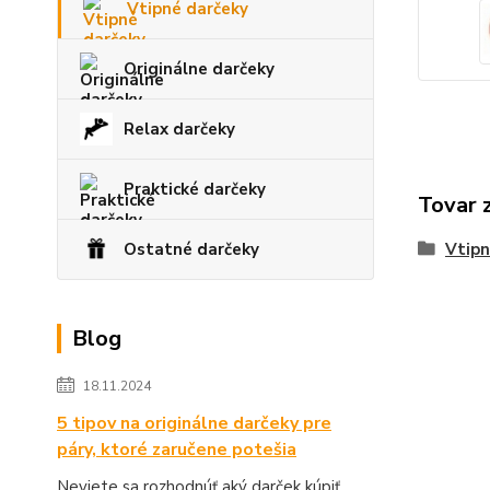
Vtipné darčeky
Originálne darčeky
Relax darčeky
Praktické darčeky
Tovar 
Ostatné darčeky
Vtipn
Blog
18.11.2024
5 tipov na originálne darčeky pre
páry, ktoré zaručene potešia
Neviete sa rozhodnúť aký darček kúpiť