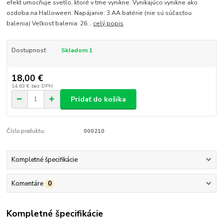
efekt umocňuje svetlo, ktoré v tme vynikne. Vynikajúco vynikne ako
ozdoba na Halloween. Napájanie: 3 AA batérie (nie sú súčasťou
balenia) Veľkosť balenia: 26...
celý popis
Dostupnosť
Skladom 1
18,00 €
14,63 €
bez DPH
Pridať do košíka
Číslo produktu:
000210
Kompletné špecifikácie
Komentáre
0
Kompletné špecifikácie