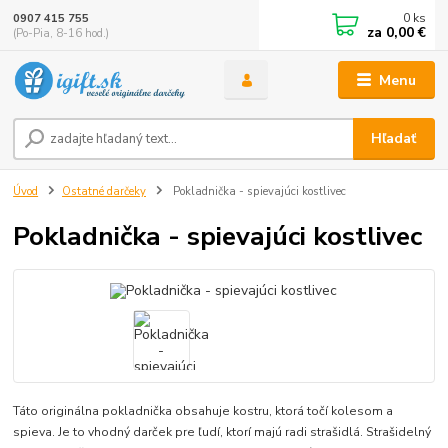
0
ks
0907 415 755
za
0,00 €
(Po-Pia, 8-16 hod.)
Menu
Hľadať
Úvod
Ostatné darčeky
Pokladnička - spievajúci kostlivec
Pokladnička - spievajúci kostlivec
Táto originálna pokladnička obsahuje kostru, ktorá točí kolesom a
spieva. Je to vhodný darček pre ľudí, ktorí majú radi strašidlá. Strašidelný