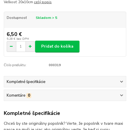
Veľkosť: 20x10cm
celý popis
Dostupnosť
Skladom > 5
6,50 €
5,28 €
bez DPH
Pridať do košíka
Číslo produktu:
000319
Kompletné špecifikácie
Komentáre
0
Kompletné špecifikácie
Chceli by ste originálny popolník? Verte, že popolník v tvare maxi
pasce na myši je viac ako originálny. verte, že keď si svoju