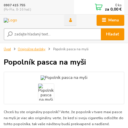
0
ks
0907 415 755
za
0,00 €
(Po-Pia, 8-16 hod.)
Menu
Hľadať
Úvod
Originálne darčeky
Popolník pasca na myši
Popolník pasca na myši
Chceli by ste originálny popolník? Verte, že popolník v tvare maxi pasce
na myši je viac ako originálny. verte, že keď si svoju cigaretku odložíte do
tohto popolníka, tak vaše návštevy budú prekvapené a nadšené.