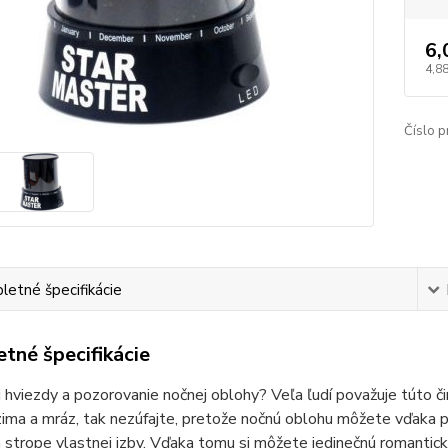
6,
4,88
Číslo p
etné špecifikácie
tné špecifikácie
 hviezdy a pozorovanie nočnej oblohy? Veľa ľudí považuje túto č
ima a mráz, tak nezúfajte, pretože nočnú oblohu môžete vďaka 
 strope vlastnej izby. Vďaka tomu si môžete jedinečnú romantic