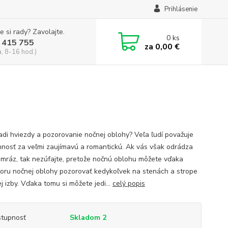
Prihlásenie
e si rady? Zavolajte.
0
ks
 415 755
za
0,00 €
a, 8-16 hod.)
adi hviezdy a pozorovanie nočnej oblohy? Veľa ľudí považuje
innosť za veľmi zaujímavú a romantickú. Ak vás však odrádza
 mráz, tak nezúfajte, pretože nočnú oblohu môžete vďaka
toru nočnej oblohy pozorovať kedykoľvek na stenách a strope
j izby. Vďaka tomu si môžete jedi...
celý popis
tupnosť
Skladom 2