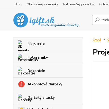
Blog
Obchodné podmienky
Reklamačný poriadok
Ochran
Úvod
O
3D puzzle
Proj
Fotorámiky
Dekorácie
Alkoholové darčeky
Darčeky z lásky