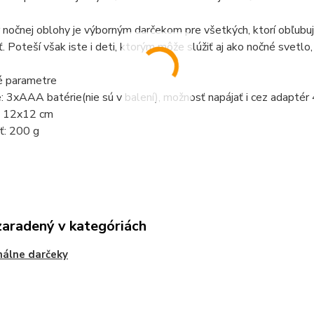
 nočnej oblohy je výborným darčekom pre všetkých, ktorí obľubujú 
ť. Poteší však iste i deti, ktorým môže slúžiť aj ako nočné svetlo
é parametre
: 3xAAA batérie(nie sú v balení), možnosť napájať i cez adaptér 4
: 12x12 cm
: 200 g
zaradený v kategóriách
nálne darčeky