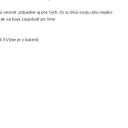
vesmír, prípadne aj pre tých, čo si chcú svoju izbu nejako
, ak sa boja zaspávať po tme.
,5V(nie je v balení)