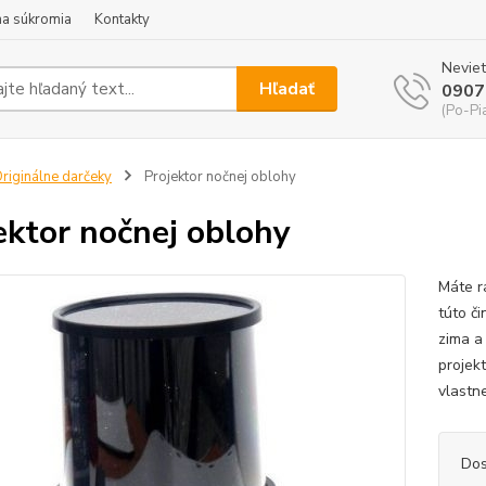
a súkromia
Kontakty
Neviet
Hľadať
0907
(Po-Pi
riginálne darčeky
Projektor nočnej oblohy
ektor nočnej oblohy
Máte r
túto č
zima a
projek
vlastne
Dos