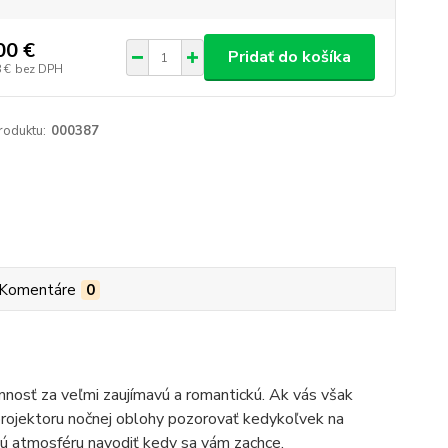
00 €
Pridať do košíka
 €
bez DPH
roduktu:
000387
Komentáre
0
innosť za veľmi zaujímavú a romantickú. Ak vás však
projektoru nočnej oblohy pozorovať kedykoľvek na
kú atmosféru navodiť kedy sa vám zachce.