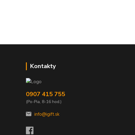
Kontakty
0907 415 755
(Po-Pia, 8-16 hod.)
info@igift.sk