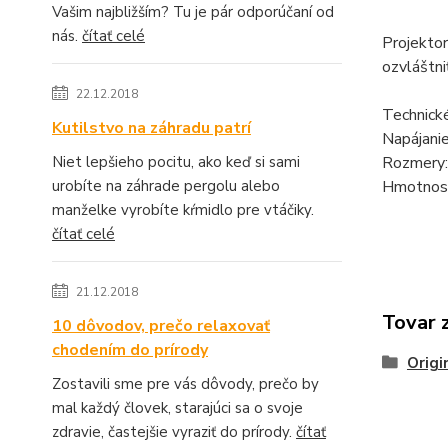
Vašim najbližším? Tu je pár odporúčaní od
nás.
čítať celé
Projektor
ozvláštni
22.12.2018
Technick
Kutilstvo na záhradu patrí
Napájanie
Niet lepšieho pocitu, ako keď si sami
Rozmery
urobíte na záhrade pergolu alebo
Hmotnosť
manželke vyrobíte kŕmidlo pre vtáčiky.
čítať celé
21.12.2018
Tovar 
10 dôvodov, prečo relaxovať
chodením do prírody
Origi
Zostavili sme pre vás dôvody, prečo by
mal každý človek, starajúci sa o svoje
zdravie, častejšie vyraziť do prírody.
čítať