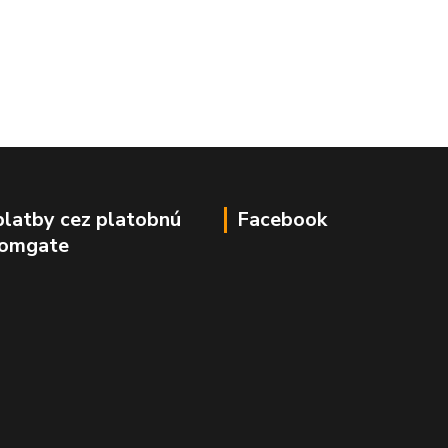
platby cez platobnú
Facebook
Comgate