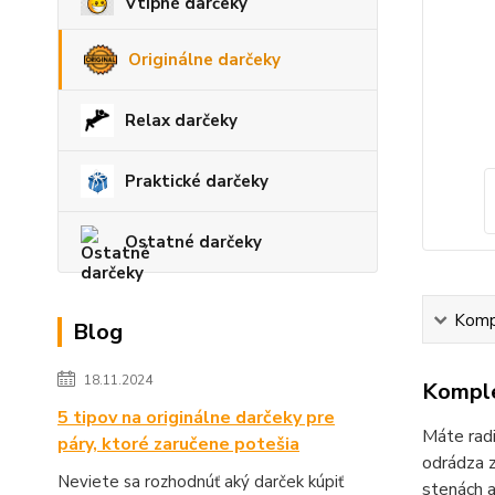
Vtipné darčeky
Originálne darčeky
Relax darčeky
Praktické darčeky
Ostatné darčeky
Kompl
Blog
18.11.2024
Komple
5 tipov na originálne darčeky pre
Máte radi
páry, ktoré zaručene potešia
odrádza z
Neviete sa rozhodnúť aký darček kúpiť
stenách a