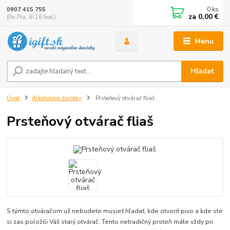
0
ks
0907 415 755
za
0,00 €
(Po-Pia, 8-16 hod.)
Menu
Hľadať
Úvod
Alkoholové darčeky
Prsteňový otvárač fliaš
Prsteňový otvárač fliaš
S týmto otváračom už nebudete musieť hľadať, kde otvoriť pivo a kde ste
si zas položili Váš starý otvárač. Tento netradičný prsteň máte vždy pri