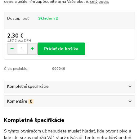
sebe a určite ním zapôsobíte aj na Vaše okolie.
celý popis
Dostupnosť
Skladom 2
2,30 €
1,87 €
bez DPH
Pridať do košíka
Číslo produktu:
000040
Kompletné špecifikácie
Komentáre
0
Kompletné špecifikácie
S týmto otváračom už nebudete musieť hľadať, kde otvoriť pivo a
kde ste si zas položili Váš starý otvárač. Tento netradičný prsteň