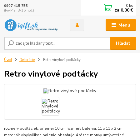
0
ks
0907 415 755
za
0,00 €
(Po-Pia, 8-16 hod.)
Menu
Hľadať
Úvod
Dekorácie
Retro vinylové podtácky
Retro vinylové podtácky
rozmery podtáciek: priemer 10 cm rozmery balenia: 11 x 11 x 2 cm
materiál: vinyl/silikon balenie obsahuje 4 rôzne motívy umývateľné