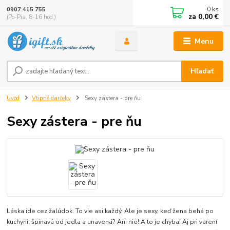
0
ks
0907 415 755
za
0,00 €
(Po-Pia, 8-16 hod.)
Menu
Hľadať
Úvod
Vtipné darčeky
Sexy zástera - pre ňu
Sexy zástera - pre ňu
Láska ide cez žalúdok. To vie asi každý. Ale je sexy, keď žena behá po
kuchyni, špinavá od jedla a unavená? Ani nie! A to je chyba! Aj pri varení