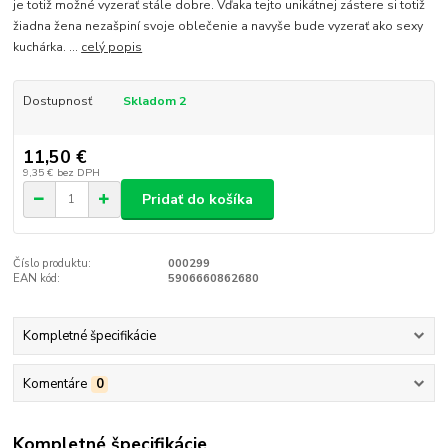
je totiž možné vyzerať stále dobre. Vďaka tejto unikátnej zástere si totiž
žiadna žena nezašpiní svoje oblečenie a navyše bude vyzerať ako sexy
kuchárka. ...
celý popis
Dostupnosť
Skladom 2
11,50 €
9,35 €
bez DPH
Pridať do košíka
Číslo produktu:
000299
EAN kód:
5906660862680
Kompletné špecifikácie
Komentáre
0
Kompletné špecifikácie