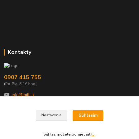
Kontakty
0907 415 755
(Po-Pia, 8-16 hod.)
info@igift.sk
Súhlasím
Nastavenia
Súhlas môžete odmietnuť
tu
.
Vytvorené na
Eshop-rychlo.sk