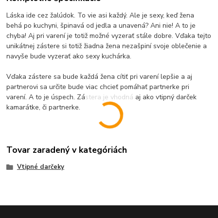
Láska ide cez žalúdok. To vie asi každý. Ale je sexy, keď žena
behá po kuchyni, špinavá od jedla a unavená? Ani nie! A to je
chyba! Aj pri varení je totiž možné vyzerať stále dobre. Vďaka tejto
unikátnej zástere si totiž žiadna žena nezašpiní svoje oblečenie a
navyše bude vyzerať ako sexy kuchárka.
Vďaka zástere sa bude každá žena cítiť pri varení lepšie a aj
partnerovi sa určite bude viac chcieť pomáhať partnerke pri
varení. A to je úspech. Zástera je vhodná aj ako vtipný darček
kamarátke, či partnerke.
Tovar zaradený v kategóriách
Vtipné darčeky