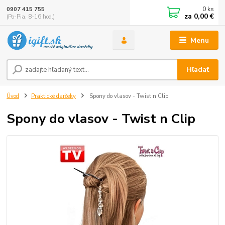
0
ks
0907 415 755
za
0,00 €
(Po-Pia, 8-16 hod.)
Menu
Hľadať
Úvod
Praktické darčeky
Spony do vlasov - Twist n Clip
Spony do vlasov - Twist n Clip