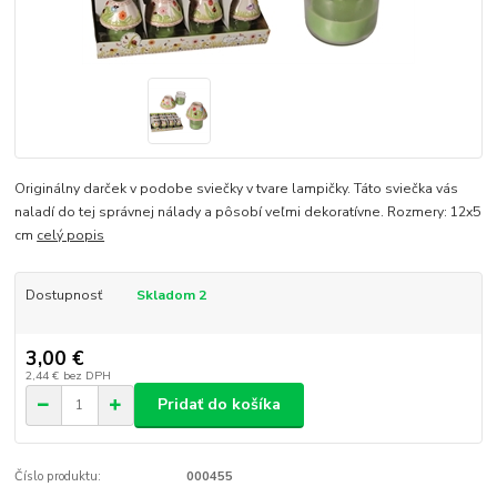
Originálny darček v podobe sviečky v tvare lampičky. Táto sviečka vás
naladí do tej správnej nálady a pôsobí veľmi dekoratívne. Rozmery: 12x5
cm
celý popis
Dostupnosť
Skladom 2
3,00 €
2,44 €
bez DPH
Pridať do košíka
Číslo produktu:
000455