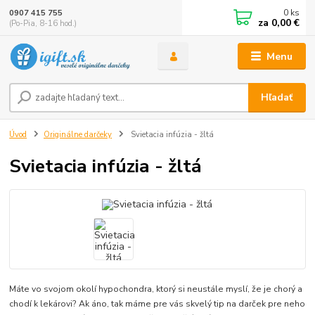
0
ks
0907 415 755
za
0,00 €
(Po-Pia, 8-16 hod.)
Menu
Hľadať
Úvod
Originálne darčeky
Svietacia infúzia - žltá
Svietacia infúzia - žltá
Máte vo svojom okolí hypochondra, ktorý si neustále myslí, že je chorý a
chodí k lekárovi? Ak áno, tak máme pre vás skvelý tip na darček pre neho