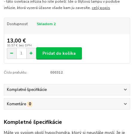
- táto svietiaca infúzia ho iste poteší. Ide o štýlovú lampu v podobe
infúzie, ktorá vyzerá úžasne všade kam ju zavesíte.
celý popis
Dostupnosť
Skladom 2
13,00 €
10,57 €
bez DPH
Pridať do košíka
Číslo produktu:
000312
Kompletné špecifikácie
Komentáre
0
Kompletné špecifikácie
Máte vo svojom okolí hypochondra, ktorý si neustále myslí, že je