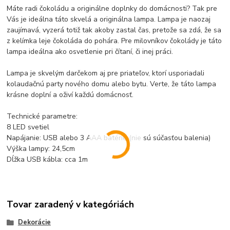
Máte radi čokoládu a originálne doplnky do domácnosti? Tak pre
Vás je ideálna táto skvelá a originálna lampa. Lampa je naozaj
zaujímavá, vyzerá totiž tak akoby zastal čas, pretože sa zdá, že sa
z kelímka leje čokoláda do pohára. Pre milovníkov čokolády je táto
lampa ideálna ako osvetlenie pri čítaní, či inej práci.
Lampa je skvelým darčekom aj pre priateľov, ktorí usporiadali
kolaudačnú party nového domu alebo bytu. Verte, že táto lampa
krásne doplní a oživí každú domácnosť.
Technické parametre:
8 LED svetiel
Napájanie: USB alebo 3 AAA batérie (nie sú súčasťou balenia)
Výška lampy: 24,5cm
Dĺžka USB kábla: cca 1m
Tovar zaradený v kategóriách
Dekorácie