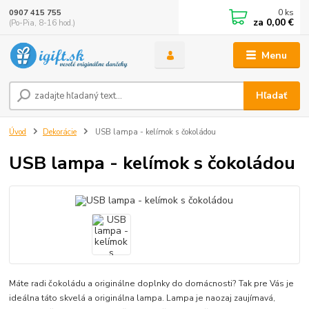
0
ks
0907 415 755
za
0,00 €
(Po-Pia, 8-16 hod.)
Menu
Hľadať
Úvod
Dekorácie
USB lampa - kelímok s čokoládou
USB lampa - kelímok s čokoládou
Máte radi čokoládu a originálne doplnky do domácnosti? Tak pre Vás je
ideálna táto skvelá a originálna lampa. Lampa je naozaj zaujímavá,