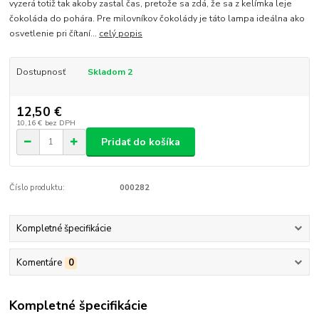
vyzerá totiž tak akoby zastal čas, pretože sa zdá, že sa z kelímka leje
čokoláda do pohára. Pre milovníkov čokolády je táto lampa ideálna ako
osvetlenie pri čítaní...
celý popis
Dostupnosť
Skladom 2
12,50 €
10,16 €
bez DPH
Pridať do košíka
Číslo produktu:
000282
Kompletné špecifikácie
Komentáre
0
Kompletné špecifikácie