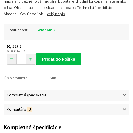
nájde aj u bežného záhradkára. Lopata je vhodná ku kopanie, ale aj ako
pílka. Obsah balenia: 1x skladacia lopatka Technická špecifikácia:
Materiál: Kov Čepeľ ob...
celý popis
Dostupnosť
Skladom 2
8,00 €
6,50 €
bez DPH
Pridať do košíka
Číslo produktu:
586
Kompletné špecifikácie
Komentáre
0
Kompletné špecifikácie