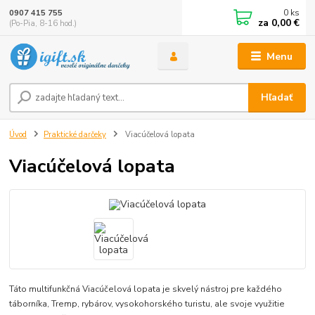
0
ks
0907 415 755
za
0,00 €
(Po-Pia, 8-16 hod.)
Menu
Hľadať
Úvod
Praktické darčeky
Viacúčelová lopata
Viacúčelová lopata
Táto multifunkčná Viacúčelová lopata je skvelý nástroj pre každého
táborníka, Tremp, rybárov, vysokohorského turistu, ale svoje využitie