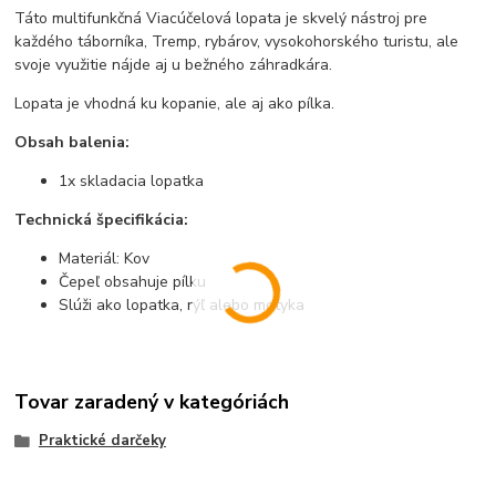
Táto multifunkčná Viacúčelová lopata je skvelý nástroj pre
každého táborníka, Tremp, rybárov, vysokohorského turistu, ale
svoje využitie nájde aj u bežného záhradkára.
Lopata je vhodná ku kopanie, ale aj ako pílka.
Obsah balenia:
1x skladacia lopatka
Technická špecifikácia:
Materiál: Kov
Čepeľ obsahuje pílku
Slúži ako lopatka, rýľ alebo motyka
Tovar zaradený v kategóriách
Praktické darčeky