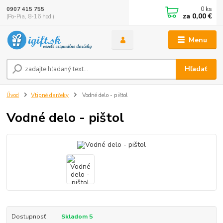
0
ks
0907 415 755
za
0,00 €
(Po-Pia, 8-16 hod.)
Menu
Hľadať
Úvod
Vtipné darčeky
Vodné delo - pištol
Vodné delo - pištol
Dostupnosť
Skladom 5