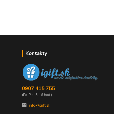
Kontakty
0907 415 755
(Po-Pia, 8-16 hod.)
info@igift.sk