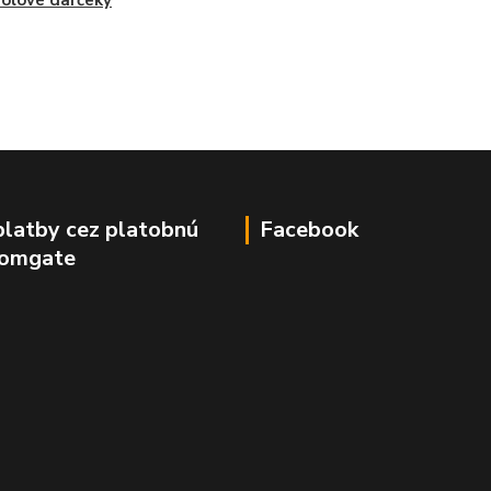
olové darčeky
platby cez platobnú
Facebook
Comgate