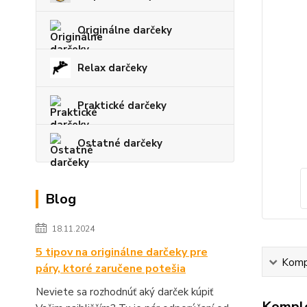
Originálne darčeky
Relax darčeky
Praktické darčeky
Ostatné darčeky
Blog
18.11.2024
5 tipov na originálne darčeky pre
Kompl
páry, ktoré zaručene potešia
Neviete sa rozhodnúť aký darček kúpiť
Komple