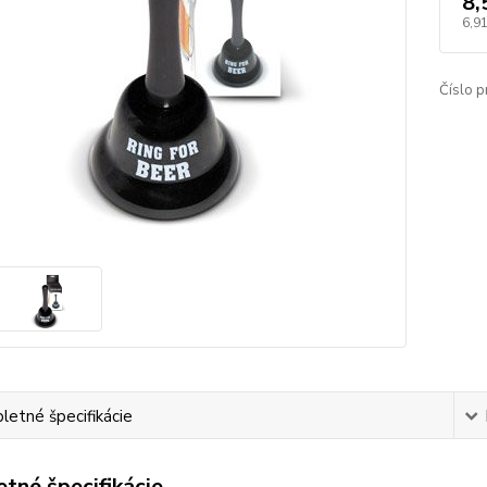
8,
6,91
Číslo p
etné špecifikácie
tné špecifikácie