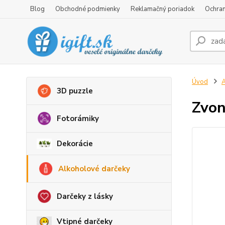
Blog
Obchodné podmienky
Reklamačný poriadok
Ochran
Úvod
A
3D puzzle
Zvon
Fotorámiky
Dekorácie
Alkoholové darčeky
Darčeky z lásky
Vtipné darčeky