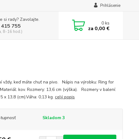
Prihlásenie
e si rady? Zavolajte.
0
ks
 415 755
za
0,00 €
a, 8-16 hod.)
í vždy, keď máte chuť na pivo. Nápis na výrobku: Ring for
Materiál: kov. Rozmery: 13,6 cm (výška). Rozmery v balení:
,5 x 13,8 (cm).Váha: 0,13 kg.
celý popis
tupnosť
Skladom 3