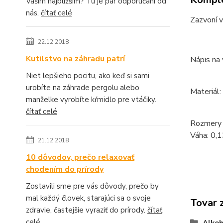
Vašim najbližším? Tu je pár odporúčaní od
nás.
čítať celé
Zazvoní v
22.12.2018
Kutilstvo na záhradu patrí
Nápis na 
Niet lepšieho pocitu, ako keď si sami
urobíte na záhrade pergolu alebo
Materiál:
manželke vyrobíte kŕmidlo pre vtáčiky.
čítať celé
Rozmery v
Váha: 0,1
21.12.2018
10 dôvodov, prečo relaxovať
chodením do prírody
Zostavili sme pre vás dôvody, prečo by
mal každý človek, starajúci sa o svoje
Tovar 
zdravie, častejšie vyraziť do prírody.
čítať
celé