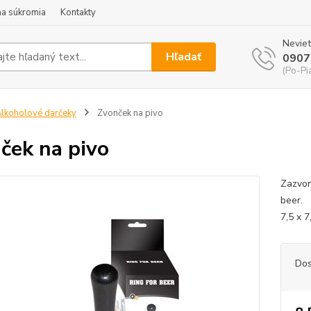
a súkromia
Kontakty
Neviet
Hľadať
0907
(Po-Pi
lkoholové darčeky
Zvonček na pivo
ček na pivo
Zazvon
beer. 
7,5 x 7
Dos