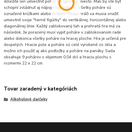
dôležité len umiestniť pohár na správne miesto. Mali by ste byť
schopní zvládnuť aj nápoje v pohároch. Všetky poháre sú
označené krúžkami alebo krížikmi. Obaja hráči sa musia snažiť
umiestniť svoje "herné figúrky" do vertikálnej, horizontálnej alebo
diagonálnej línie. Každý zablokovaný ťah a prehratá hra má za
následok, že porazený musí vypiť poháre v zablokovanom rade
alebo dokonca všetky poháre na hracej ploche. Hra je určená pre
dospelých. Hracie pole a poháre sú celé vyrobené zo skla a
možno ich použiť aj ako podložky a poháre na panáky. Sada
obsahuje 9 pohárov s objemom 0,04 dcl a hraciu plochu s
rozmermi 22 x 22 cm.
Tovar zaradený v kategóriách
Alkoholové darčeky