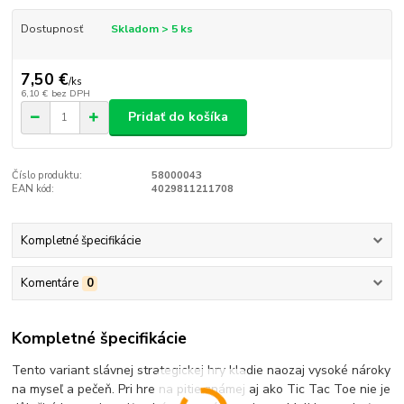
Dostupnosť
Skladom > 5 ks
7,50 €
/
ks
6,10 €
bez DPH
Pridať do košíka
Číslo produktu:
58000043
EAN kód:
4029811211708
Kompletné špecifikácie
Komentáre
0
Kompletné špecifikácie
Tento variant slávnej strategickej hry kladie naozaj vysoké nároky
na myseľ a pečeň. Pri hre na pitie známej aj ako Tic Tac Toe nie je