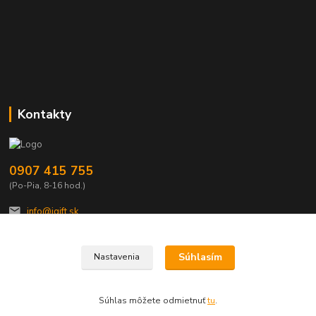
Kontakty
0907 415 755
(Po-Pia, 8-16 hod.)
info@igift.sk
Súhlasím
Nastavenia
Súhlas môžete odmietnuť
tu
.
Vytvorené na
Eshop-rychlo.sk