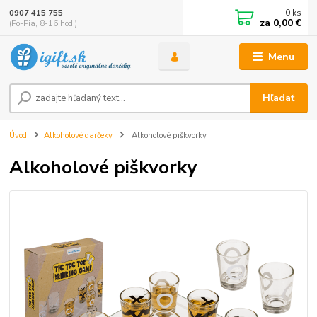
0
ks
0907 415 755
za
0,00 €
(Po-Pia, 8-16 hod.)
Menu
Hľadať
Úvod
Alkoholové darčeky
Alkoholové piškvorky
Alkoholové piškvorky