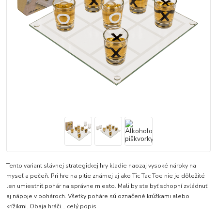
Tento variant slávnej strategickej hry kladie naozaj vysoké nároky na
myseľ a pečeň. Pri hre na pitie známej aj ako Tic Tac Toe nie je dôležité
len umiestniť pohár na správne miesto. Mali by ste byť schopní zvládnuť
aj nápoje v pohároch. Všetky poháre sú označené krúžkami alebo
krížikmi. Obaja hráči...
celý popis