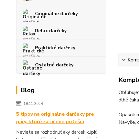
Originálne darčeky
Relax darčeky
Praktické darčeky
Kompl
Ostatné darčeky
Komple
Blog
Obľubujet
dlhé čaka
18.11.2024
5 tipov na originálne darčeky pre
Opasok má
páry, ktoré zaručene potešia
Navyše, o
Neviete sa rozhodnúť aký darček kúpiť