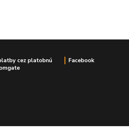
platby cez platobnú
Facebook
Comgate