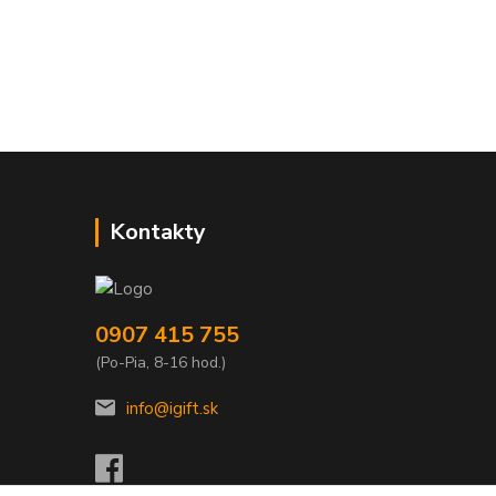
Kontakty
0907 415 755
(Po-Pia, 8-16 hod.)
info@igift.sk