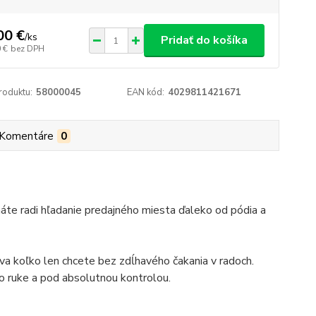
00 €
/
ks
Pridať do košíka
 €
bez DPH
roduktu:
58000045
EAN kód:
4029811421671
Komentáre
0
áte radi hľadanie predajného miesta ďaleko od pódia a
va koľko len chcete bez zdĺhavého čakania v radoch.
o ruke a pod absolutnou kontrolou.