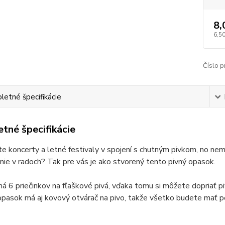
8,
6,50
Číslo p
etné špecifikácie
tné špecifikácie
e koncerty a letné festivaly v spojení s chutným pivkom, no nem
nie v radoch? Tak pre vás je ako stvorený tento pivný opasok.
 6 priečinkov na fľaškové pivá, vďaka tomu si môžete dopriať pi
pasok má aj kovový otvárač na pivo, takže všetko budete mať p