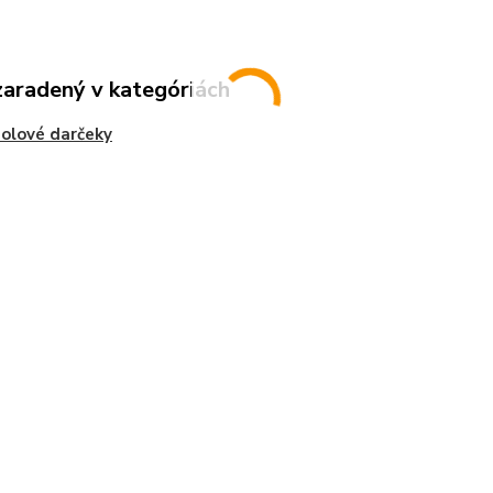
zaradený v kategóriách
olové darčeky