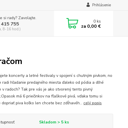
Prihlásenie
e si rady? Zavolajte.
0
ks
 415 755
za
0,00 €
a, 8-16 hod.)
áračom
jete koncerty a letné festivaly v spojení s chutným pivkom, no
 radi hľadanie predajného miesta ďaleko od pódia a dlhé
e v radoch? Tak pre vás je ako stvorený tento pivný
.Opasok má 6 priečinkov na fľaškové pivá, vďaka tomu si
 dopriať piva koľko len chcete bez zdĺhavéh...
celý popis
tupnosť
Skladom > 5 ks