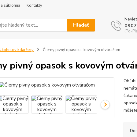
a súkromia
Kontakty
Neviet
Hľadať
0907
(Po-Pi
lkoholové darčeky
Čierny pivný opasok s kovovým otváračom
ny pivný opasok s kovovým otv
Obľubu
nemáte
čakani
opasok
môžete
Dos