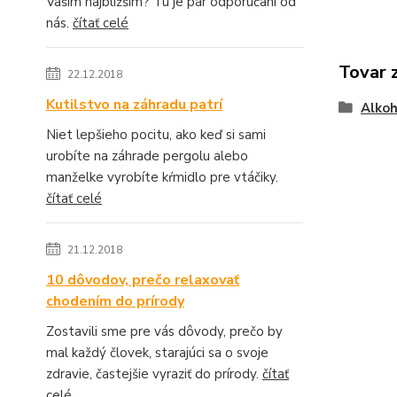
Vašim najbližším? Tu je pár odporúčaní od
nás.
čítať celé
Tovar 
22.12.2018
Kutilstvo na záhradu patrí
Alkoh
Niet lepšieho pocitu, ako keď si sami
urobíte na záhrade pergolu alebo
manželke vyrobíte kŕmidlo pre vtáčiky.
čítať celé
21.12.2018
10 dôvodov, prečo relaxovať
chodením do prírody
Zostavili sme pre vás dôvody, prečo by
mal každý človek, starajúci sa o svoje
zdravie, častejšie vyraziť do prírody.
čítať
celé