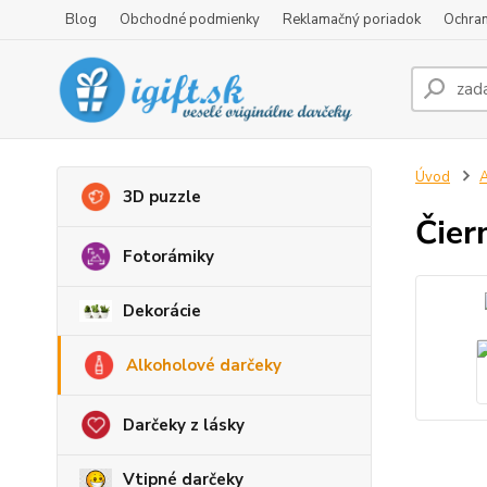
Blog
Obchodné podmienky
Reklamačný poriadok
Ochran
Úvod
A
3D puzzle
Čier
Fotorámiky
Dekorácie
Alkoholové darčeky
Darčeky z lásky
Vtipné darčeky