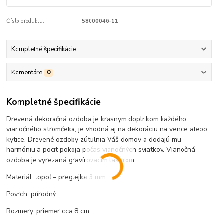
Číslo produktu:
58000046-11
Kompletné špecifikácie
Komentáre
0
Kompletné špecifikácie
Drevená dekoračná ozdoba je krásnym doplnkom každého
vianočného stromčeka, je vhodná aj na dekoráciu na vence alebo
kytice. Drevené ozdoby zútulnia Váš domov a dodajú mu
harmóniu a pocit pokoja počas vianočných sviatkov. Vianočná
ozdoba je vyrezaná gravírovacím laserom.
Materiál: topoľ – preglejka 3 mm
Povrch: prírodný
Rozmery: priemer cca 8 cm