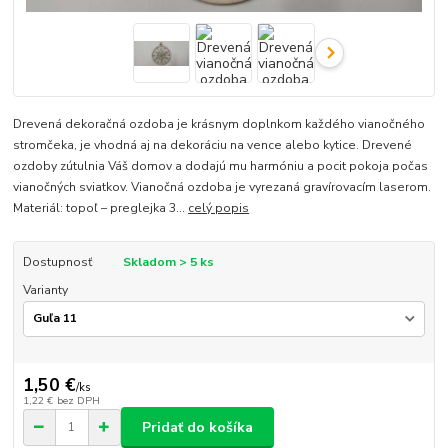
Drevená dekoračná ozdoba je krásnym doplnkom každého vianočného
stromčeka, je vhodná aj na dekoráciu na vence alebo kytice. Drevené
ozdoby zútulnia Váš domov a dodajú mu harmóniu a pocit pokoja počas
vianočných sviatkov. Vianočná ozdoba je vyrezaná gravírovacím laserom.
Materiál: topoľ – preglejka 3...
celý popis
Dostupnosť
Skladom > 5 ks
Varianty
1,50 €
/
ks
1,22 €
bez DPH
Pridať do košíka