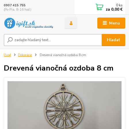
0
ks
0907 415 755
za
0,00 €
(Po-Pia, 8-16 hod.)
Menu
Hľadať
Úvod
Dekorácie
Drevená vianočná ozdoba 8 cm
Drevená vianočná ozdoba 8 cm