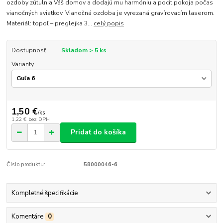
ozdoby zútulnia Váš domov a dodajú mu harmóniu a pocit pokoja počas
vianočných sviatkov. Vianočná ozdoba je vyrezaná gravírovacím laserom.
Materiál: topoľ – preglejka 3...
celý popis
Dostupnosť
Skladom > 5 ks
Varianty
1,50 €
/
ks
1,22 €
bez DPH
Pridať do košíka
Číslo produktu:
58000046-6
Kompletné špecifikácie
Komentáre
0