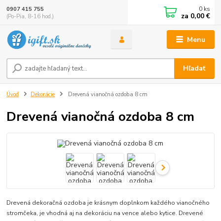
0
ks
0907 415 755
za
0,00 €
(Po-Pia, 8-16 hod.)
Menu
Hľadať
Úvod
Dekorácie
Drevená vianočná ozdoba 8 cm
Drevená vianočná ozdoba 8 cm
Drevená dekoračná ozdoba je krásnym doplnkom každého vianočného
stromčeka, je vhodná aj na dekoráciu na vence alebo kytice. Drevené