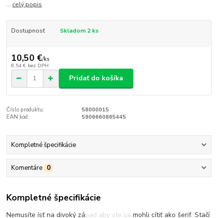
...
celý popis
Dostupnosť
Skladom 2 ks
10,50 €
/
ks
8,54 €
bez DPH
Pridať do košíka
Číslo produktu:
58000015
EAN kód:
5906660865445
Kompletné špecifikácie
Komentáre
0
Kompletné špecifikácie
Nemusíte ísť na divoký západ aby ste sa mohli cítiť ako šerif. Stačí