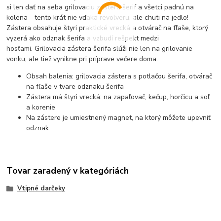
si len dať na seba grilovaciu zásteru šerif a všetci padnú na
kolena - tento krát nie vďaka revolveru, ale chuti na jedlo!
Zástera obsahuje štyri praktické vrecká a otvárač na fľaše, ktorý
vyzerá ako odznak šerifa a vzbudí rešpekt medzi
hosťami. Grilovacia zástera šerifa slúži nie len na grilovanie
vonku, ale tiež vynikne pri príprave večere doma.
Obsah balenia: grilovacia zástera s potlačou šerifa, otvárač
na fľaše v tvare odznaku šerifa
Zástera má štyri vrecká: na zapaľovač, kečup, horčicu a soľ
a korenie
Na zástere je umiestnený magnet, na ktorý môžete upevniť
odznak
Tovar zaradený v kategóriách
Vtipné darčeky