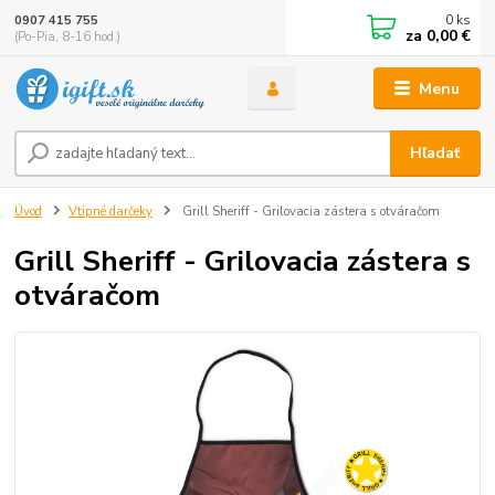
0
ks
0907 415 755
za
0,00 €
(Po-Pia, 8-16 hod.)
Menu
Hľadať
Úvod
Vtipné darčeky
Grill Sheriff - Grilovacia zástera s otváračom
Grill Sheriff - Grilovacia zástera s
otváračom