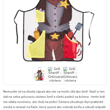
Nemusíte ísť na divoký západ aby ste sa mohli cítiť ako šerif. Stačí si len
dať na seba grilovaciu zásteru šerif a všetci padnú na kolena - tento krát
nie vďaka revolveru, ale chuti na jedlo! Zástera obsahuje štyri praktické
vrecká a otvárač na fľaše, ktorý vyzerá ako odznak šerifa a vzbudí rešpekt