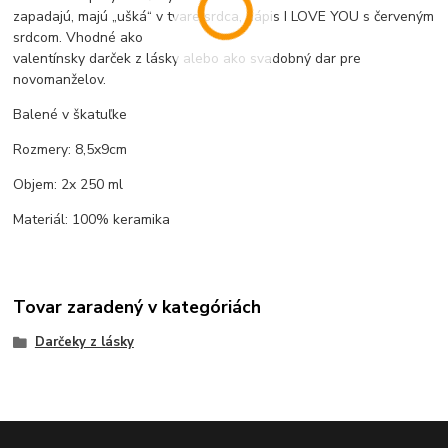
zapadajú, majú „ušká“ v tvare srdca, nápis I LOVE YOU s červeným
srdcom. Vhodné ako
valentínsky darček z lásky alebo ako svadobný dar pre
novomanželov.
Balené v škatuľke
Rozmery: 8,5x9cm
Objem: 2x 250 ml
Materiál: 100% keramika
Tovar zaradený v kategóriách
Darčeky z lásky