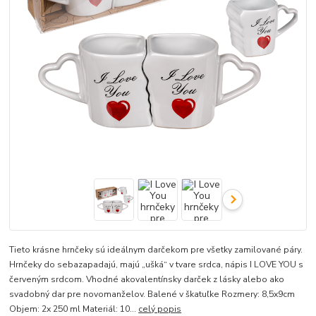
Tieto krásne hrnčeky sú ideálnym darčekom pre všetky zamilované páry.
Hrnčeky do sebazapadajú, majú „ušká“ v tvare srdca, nápis I LOVE YOU s
červeným srdcom. Vhodné akovalentínsky darček z lásky alebo ako
svadobný dar pre novomanželov. Balené v škatuľke Rozmery: 8,5x9cm
Objem: 2x 250 ml Materiál: 10...
celý popis