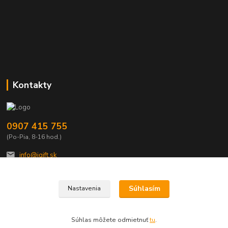
Kontakty
0907 415 755
(Po-Pia, 8-16 hod.)
info@igift.sk
Súhlasím
Nastavenia
Súhlas môžete odmietnuť
tu
.
Vytvorené na
Eshop-rychlo.sk