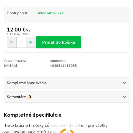
Dostupnosť
Skladom > 5 ks
12,00 €
/
ks
9,76 €
bez DPH
Pridať do košíka
Číslo produktu:
58000059
EAN kód:
4029811411085
Kompletné špecifikácie
Komentáre
0
Kompletné špecifikácie
Tieto krásne hrnčeky sú ideálnym darčekom pre všetky
zamilované páry. Hrnčeky do seba