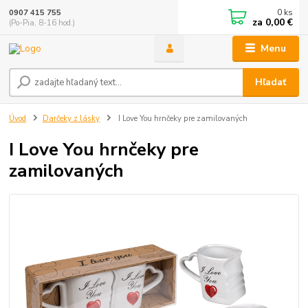
0
ks
0907 415 755
za
0,00 €
(Po-Pia, 8-16 hod.)
Menu
Hľadať
Úvod
Darčeky z lásky
I Love You hrnčeky pre zamilovaných
I Love You hrnčeky pre
zamilovaných