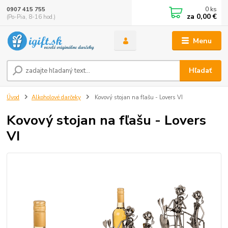
0
ks
0907 415 755
za
0,00 €
(Po-Pia, 8-16 hod.)
Menu
Hľadať
Úvod
Alkoholové darčeky
Kovový stojan na fľašu - Lovers VI
Kovový stojan na fľašu - Lovers
VI