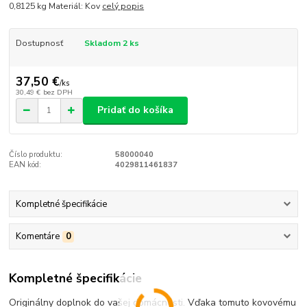
0,8125 kg Materiál: Kov
celý popis
Dostupnosť
Skladom 2 ks
37,50 €
/
ks
30,49 €
bez DPH
Pridať do košíka
Číslo produktu:
58000040
EAN kód:
4029811461837
Kompletné špecifikácie
Komentáre
0
Kompletné špecifikácie
Originálny doplnok do vašej domácnosti. Vďaka tomuto kovovému