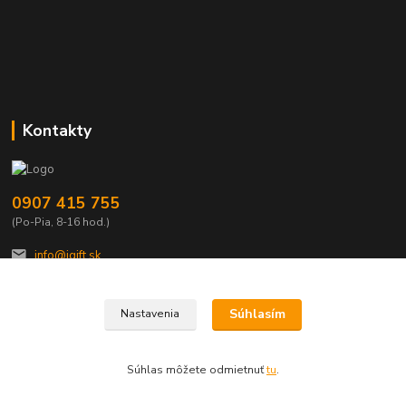
Kontakty
0907 415 755
(Po-Pia, 8-16 hod.)
info@igift.sk
Súhlasím
Nastavenia
Súhlas môžete odmietnuť
tu
.
Vytvorené na
Eshop-rychlo.sk