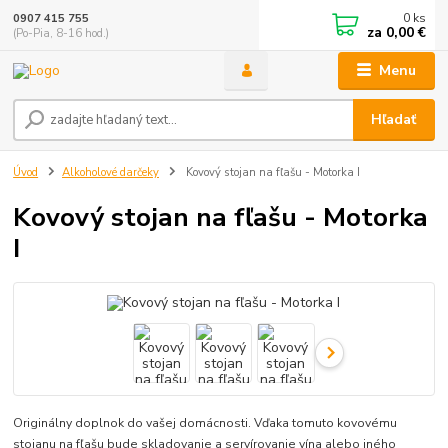
0
ks
0907 415 755
za
0,00 €
(Po-Pia, 8-16 hod.)
Menu
Hľadať
Úvod
Alkoholové darčeky
Kovový stojan na fľašu - Motorka I
Kovový stojan na fľašu - Motorka
I
Originálny doplnok do vašej domácnosti. Vďaka tomuto kovovému
stojanu na fľašu bude skladovanie a servírovanie vína alebo iného