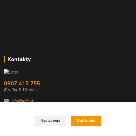
Kontakty
0907 415 755
(Po-Pia, 8-16 hod.)
info@igift.sk
Súhlasím
Nastavenia