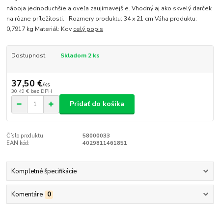
nápoja jednoduchšie a oveľa zaujímavejšie. Vhodný aj ako skvelý darček
na rôzne príležitosti. Rozmery produktu: 34 x 21 cm Váha produktu:
0,7917 kg Materiál: Kov
celý popis
Dostupnosť
Skladom 2 ks
37,50 €
/
ks
30,49 €
bez DPH
Pridať do košíka
Číslo produktu:
58000033
EAN kód:
4029811461851
Kompletné špecifikácie
Komentáre
0