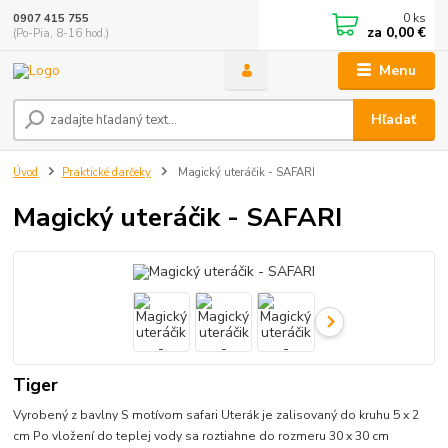
0
ks
0907 415 755
za
0,00 €
(Po-Pia, 8-16 hod.)
Menu
Hľadať
Úvod
Praktické darčeky
Magický uteráčik - SAFARI
Magický uteráčik - SAFARI
Tiger
Vyrobený z bavlny S motívom safari Uterák je zalisovaný do kruhu 5 x 2
cm Po vložení do teplej vody sa roztiahne do rozmeru 30 x 30 cm