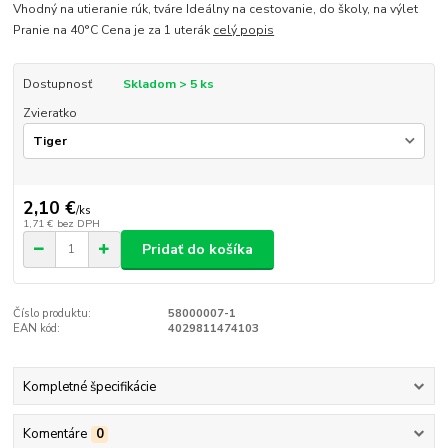
Vhodný na utieranie rúk, tváre Ideálny na cestovanie, do školy, na výlet
Pranie na 40°C Cena je za 1 uterák
celý popis
Dostupnosť
Skladom > 5 ks
Zvieratko
2,10 €
/
ks
1,71 €
bez DPH
Pridať do košíka
Číslo produktu:
58000007-1
EAN kód:
4029811474103
Kompletné špecifikácie
Komentáre
0